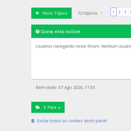
1
2
3
Novo Tópico
72 tópicos •
Quem está online
Usuários navegando neste fórum: Nenhum usuário 
Bem-vindo: 07 Ago 2026, 11:05
Ir Para
Excluir todos os cookies deste painel