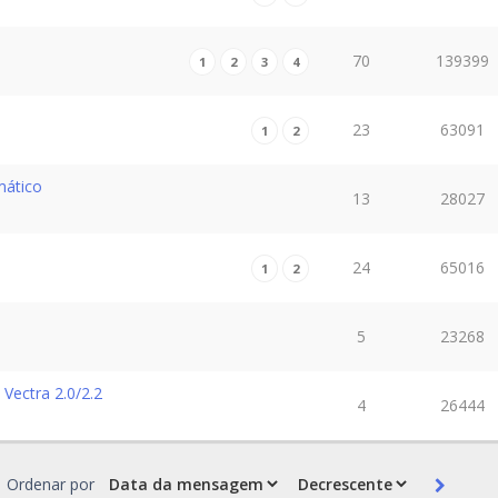
70
139399
1
2
3
4
8
23
63091
1
2
mático
13
28027
24
65016
1
2
5
23268
Vectra 2.0/2.2
4
26444
Ordenar por