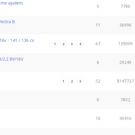
a, me ajudem.
5
7790
Vectra B
11
36996
16v - 141 / 136 cv
67
139009
1
2
3
4
0/2.2 8V/16V
6
29249
52
8147727
1
2
3
0
7852
10
30416