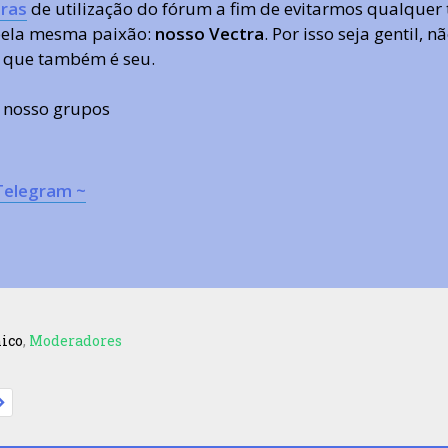
ras
de utilização do fórum a fim de evitarmos qualquer 
 pela mesma paixão:
nosso Vectra
. Por isso seja gentil,
 que também é seu.
s nosso grupos
Telegram ~
nico
,
Moderadores