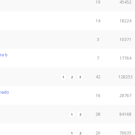
19
45452
14
18224
3
10371
ra b
7
17764
42
128253
1
2
3
onado
16
28767
38
84168
1
2
26
76635
1
2