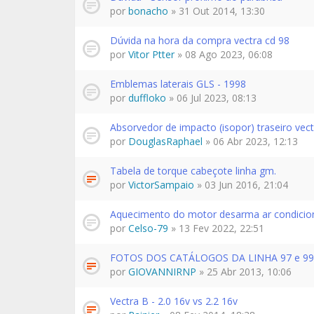
por
bonacho
» 31 Out 2014, 13:30
Dúvida na hora da compra vectra cd 98
por
Vitor Ptter
» 08 Ago 2023, 06:08
Emblemas laterais GLS - 1998
por
duffloko
» 06 Jul 2023, 08:13
Absorvedor de impacto (isopor) traseiro vect
por
DouglasRaphael
» 06 Abr 2023, 12:13
Tabela de torque cabeçote linha gm.
por
VictorSampaio
» 03 Jun 2016, 21:04
Aquecimento do motor desarma ar condici
por
Celso-79
» 13 Fev 2022, 22:51
FOTOS DOS CATÁLOGOS DA LINHA 97 e 99
por
GIOVANNIRNP
» 25 Abr 2013, 10:06
Vectra B - 2.0 16v vs 2.2 16v