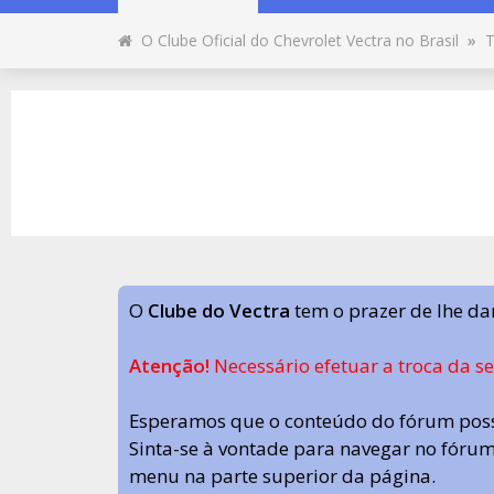
O Clube Oficial do Chevrolet Vectra no Brasil
»
T
O
Clube do Vectra
tem o prazer de lhe da
Atenção!
Necessário efetuar a troca da s
Esperamos que o conteúdo do fórum poss
Sinta-se à vontade para navegar no fórum.
menu na parte superior da página.