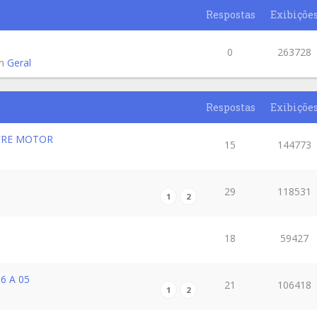
Respostas
Exibiçõe
0
263728
em
Geral
Respostas
Exibiçõe
OFRE MOTOR
15
144773
29
118531
1
2
18
59427
6 A 05
21
106418
1
2