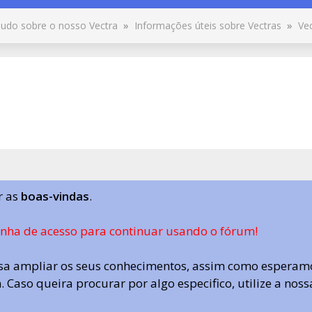
udo sobre o nosso Vectra
»
Informações úteis sobre Vectras
»
Ve
r as
boas-vindas
.
enha de acesso para continuar usando o fórum!
a ampliar os seus conhecimentos, assim como esperamo
 Caso queira procurar por algo especifico, utilize a nos