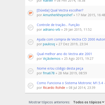
por
Rainier
» 08 Fev 2014, 18:38
[Dúvida] Qual Vectra escolher?
por
Amunherkhepeshef
» 17 Mar 2015, 16:4
Controle de tração... Função
por
adriano-vrb
» 29 Jan 2015, 11:52
Ajuda com compra de Vectra CD 2000 Auto
por
paulosq
» 27 Dez 2019, 23:34
Qual melhor ano do Vectra ate 2001
por
Viçãolemos
» 25 Ago 2015, 19:27
Nome e/ou código desta peça
por
fma678
» 28 Mai 2019, 08:59
Como Funciona o Sistema Motronic M1.5.4 - 
por
Ricardo Rohde
» 08 Jul 2014, 23:39
Mostrar tópicos anteriores: