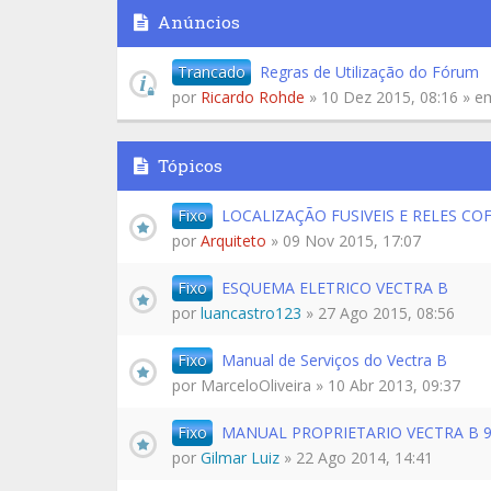
Anúncios
Trancado
Regras de Utilização do Fórum
por
Ricardo Rohde
» 10 Dez 2015, 08:16 » 
Tópicos
Fixo
LOCALIZAÇÃO FUSIVEIS E RELES C
por
Arquiteto
» 09 Nov 2015, 17:07
Fixo
ESQUEMA ELETRICO VECTRA B
por
luancastro123
» 27 Ago 2015, 08:56
Fixo
Manual de Serviços do Vectra B
por
MarceloOliveira
» 10 Abr 2013, 09:37
Fixo
MANUAL PROPRIETARIO VECTRA B 9
por
Gilmar Luiz
» 22 Ago 2014, 14:41