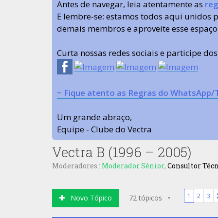
Antes de navegar, leia atentamente as
reg
E lembre-se: estamos todos aqui unidos
demais membros e aproveite esse espaço
Curta nossas redes sociais e participe do
~ Fique atento as Regras do WhatsApp/
Um grande abraço,
Equipe - Clube do Vectra
Vectra B (1996 – 2005)
Moderadores :
Moderador Sênior
,
Consultor Téc
1
2
3
Novo Tópico
72 tópicos •