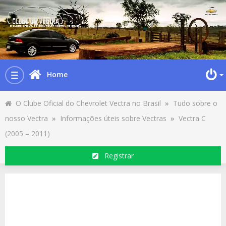
Home
Toggle
navigation
O Clube Oficial do Chevrolet Vectra no Brasil
»
Tudo sobre o
nosso Vectra
»
Informações úteis sobre Vectras
»
Vectra C
(2005 – 2011)
Registrar