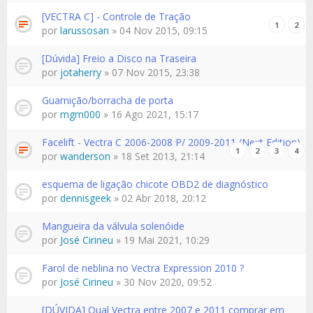
[VECTRA C] - Controle de Tração
1
2
por
larussosan
» 04 Nov 2015, 09:15
[Dúvida] Freio a Disco na Traseira
por
jotaherry
» 07 Nov 2015, 23:38
Guarnição/borracha de porta
por
mgm000
» 16 Ago 2021, 15:17
Facelift - Vectra C 2006-2008 P/ 2009-2011 (Next Edition)
1
2
3
4
por
wanderson
» 18 Set 2013, 21:14
esquema de ligação chicote OBD2 de diagnóstico
por
dennisgeek
» 02 Abr 2018, 20:12
Mangueira da válvula solenóide
por
José Cirineu
» 19 Mai 2021, 10:29
Farol de neblina no Vectra Expression 2010 ?
por
José Cirineu
» 30 Nov 2020, 09:52
[DÚVIDA] Qual Vectra entre 2007 e 2011 comprar em