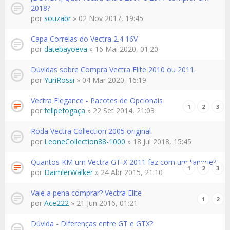
2018?
por
souzabr
» 02 Nov 2017, 19:45
Capa Correias do Vectra 2.4 16V
por
datebayoeva
» 16 Mai 2020, 01:20
Dúvidas sobre Compra Vectra Elite 2010 ou 2011.
por
YuriRossi
» 04 Mar 2020, 16:19
Vectra Elegance - Pacotes de Opcionais
1
2
3
por
felipefogaça
» 22 Set 2014, 21:03
Roda Vectra Collection 2005 original
por
LeoneCollection88-1000
» 18 Jul 2018, 15:45
Quantos KM um Vectra GT-X 2011 faz com um tanque?
1
2
3
por
DaimlerWalker
» 24 Abr 2015, 21:10
Vale a pena comprar? Vectra Elite
1
2
por
Ace222
» 21 Jun 2016, 01:21
Dúvida - Diferenças entre GT e GTX?