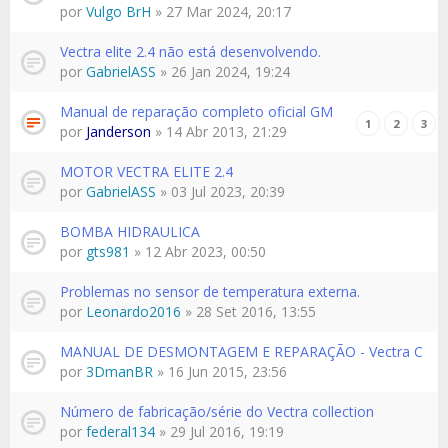
por
Vulgo BrH
» 27 Mar 2024, 20:17
Vectra elite 2.4 não está desenvolvendo.
por
GabrielASS
» 26 Jan 2024, 19:24
Manual de reparação completo oficial GM
1
2
3
por
Janderson
» 14 Abr 2013, 21:29
MOTOR VECTRA ELITE 2.4
por
GabrielASS
» 03 Jul 2023, 20:39
BOMBA HIDRAULICA
por
gts981
» 12 Abr 2023, 00:50
Problemas no sensor de temperatura externa.
por
Leonardo2016
» 28 Set 2016, 13:55
MANUAL DE DESMONTAGEM E REPARAÇÃO - Vectra C
por
3DmanBR
» 16 Jun 2015, 23:56
Número de fabricação/série do Vectra collection
por
federal134
» 29 Jul 2016, 19:19