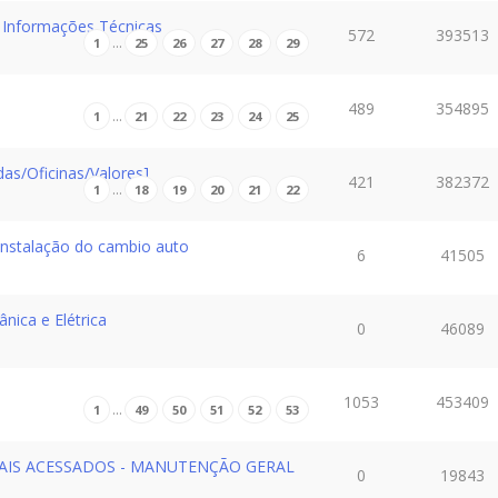
/ Informações Técnicas
572
393513
…
1
25
26
27
28
29
489
354895
…
1
21
22
23
24
25
as/Oficinas/Valores]
421
382372
…
1
18
19
20
21
22
instalação do cambio auto
6
41505
nica e Elétrica
0
46089
1053
453409
…
1
49
50
51
52
53
MAIS ACESSADOS - MANUTENÇÃO GERAL
0
19843