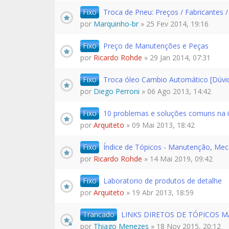
Fixo
Troca de Pneu: Preços / Fabricantes 
por
Marquinho-br
» 25 Fev 2014, 19:16
Fixo
Preço de Manutenções e Peças
por
Ricardo Rohde
» 29 Jan 2014, 07:31
Fixo
Troca óleo Cambio Automático [Dúvid
por
Diego Perroni
» 06 Ago 2013, 14:42
Fixo
10 problemas e soluções comuns na 
por
Arquiteto
» 09 Mai 2013, 18:42
Fixo
Índice de Tópicos - Manutenção, Mecâ
por
Ricardo Rohde
» 14 Mai 2019, 09:42
Fixo
Laboratorio de produtos de detalhe
por
Arquiteto
» 19 Abr 2013, 18:59
Trancado
LINKS DIRETOS DE TÓPICOS 
por
Thiago Menezes
» 18 Nov 2015, 20:12