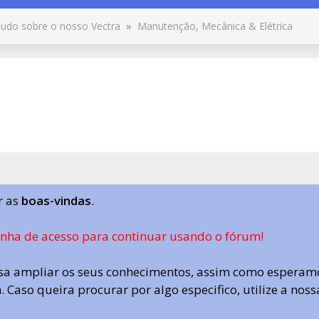
udo sobre o nosso Vectra
»
Manutenção, Mecânica & Elétrica
r as
boas-vindas
.
enha de acesso para continuar usando o fórum!
a ampliar os seus conhecimentos, assim como esperamo
 Caso queira procurar por algo especifico, utilize a nos