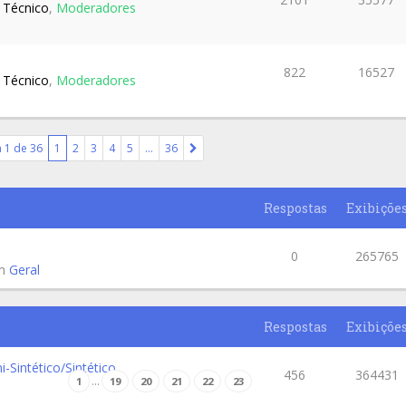
 Técnico
,
Moderadores
822
16527
 Técnico
,
Moderadores
a
1
de
36
1
2
3
4
5
…
36
Respostas
Exibiçõe
0
265765
em
Geral
Respostas
Exibiçõe
-Sintético/Sintético
456
364431
…
1
19
20
21
22
23