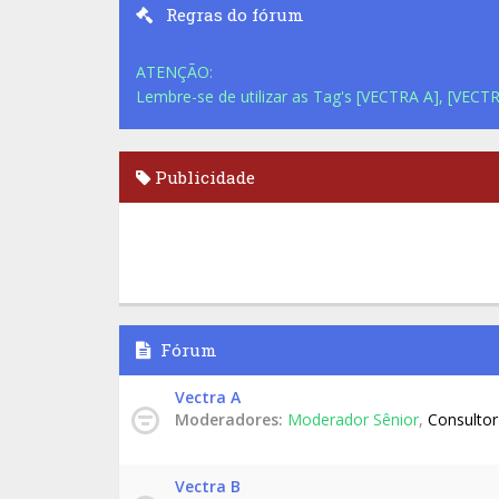
Regras do fórum
ATENÇÃO:
Lembre-se de utilizar as Tag's [VECTRA A], [VECTR
Publicidade
Fórum
Vectra A
Moderadores:
Moderador Sênior
,
Consultor
Vectra B