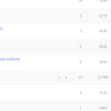
16
7039
3
4119
do
7
4970
9
9933
ISIN AW5040
0
3056
31
21798
1
2
4
4120
1
3462