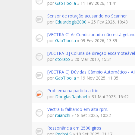
por
GabTibolla
» 11 Fev 2026, 11:41
Sensor de rotação acusando no Scanner
por
Eduardogls2000
» 25 Fev 2026, 10:43
[VECTRA C] Ar Condicionado não está gelan
por
GabTibolla
» 09 Fev 2026, 13:39
[VECTRA B] Coluna de direção escamoteável
por
dtorato
» 20 Mar 2017, 15:31
[VECTRA C] Dúvidas Câmbio Automático - A
por
GabTibolla
» 19 Nov 2025, 11:35
Problema na partida a frio
por
DouglasRaphael
» 31 Mai 2023, 16:42
Vectra B falhando em alta rpm.
por
rbianchi
» 18 Set 2025, 10:22
Ressonância em 2500 giros
por
PedroLS
» 10 Set 2025, 21:17