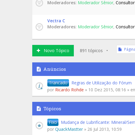
Moderadores:
Moderador Sênior
,
Consultor
Vectra C
Moderadores:
Moderador Sênior
,
Consultor
Págin
Novo Tópico
891 tópicos •
Anúncios
Trancado
Regras de Utilização do Fórum
por
Ricardo Rohde
» 10 Dez 2015, 08:16 » 
Tópicos
Fixo
Mudança de Lubrificante: Mineral/Semi
por
QuackMastter
» 26 Jul 2013, 10:59