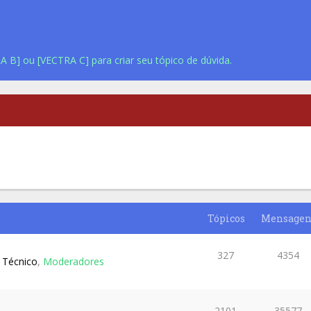
A B] ou [VECTRA C] para criar seu tópico de dúvida.
Tópicos
Mensagen
327
4354
 Técnico
,
Moderadores
2101
35577