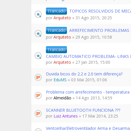
Trancado
TOPICOS RESOLVIDOS DE MECÂ
por
Arquiteto
» 31 Ago 2015, 20:25
Trancado
ARREFECIMENTO PROBLEMAS - 
por
Arquiteto
» 29 Ago 2015, 10:58
Trancado
CAMBIO AUTOMATICO PROBLEMA- LINKS P
por
Arquiteto
» 27 Jan 2015, 15:00
Duvida bicos do 2.2 e 2.0 tem diferença?
por
EduMS
» 03 Mai 2015, 01:06
Problema com arrefecimento - temperatura 
por
Almeidão
» 14 Ago 2013, 14:59
SCANNER BLUETOOTH FUNCIONA ???
por
Luiz Antunes
» 17 Mai 2014, 23:25
Ventoinha/Eletroventilador Arma e Desarma 