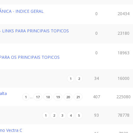
NICA - INDICE GERAL
0
20434
LINKS PARA PRINCIPAIS TOPICOS
0
23180
0
18963
ARA OS PRINCIPAIS TOPICOS
34
16000
1
2
alta
407
225080
…
1
17
18
19
20
21
93
78778
1
2
3
4
5
no Vectra C