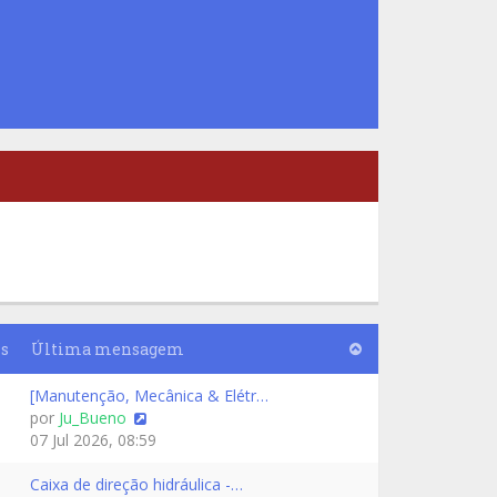
s
Última mensagem
[Manutenção, Mecânica & Elétr…
por
Ju_Bueno
07 Jul 2026, 08:59
Caixa de direção hidráulica -…