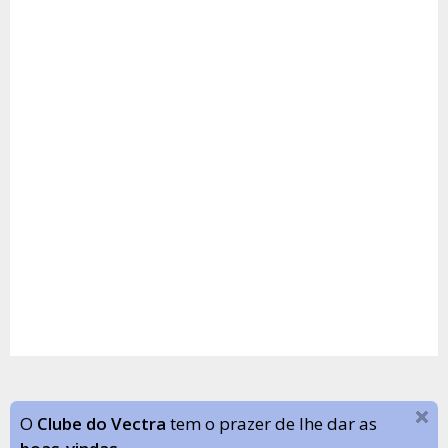
O
Clube do Vectra
tem o prazer de lhe dar as