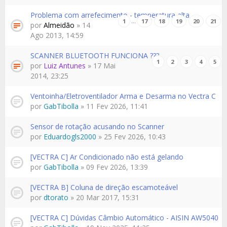
Problema com arrefecimento - temperatura alta
…
1
17
18
19
20
21
por
Almeidão
» 14
Ago 2013, 14:59
SCANNER BLUETOOTH FUNCIONA ???
1
2
3
4
5
por
Luiz Antunes
» 17 Mai
2014, 23:25
Ventoinha/Eletroventilador Arma e Desarma no Vectra C
por
GabTibolla
» 11 Fev 2026, 11:41
Sensor de rotação acusando no Scanner
por
Eduardogls2000
» 25 Fev 2026, 10:43
[VECTRA C] Ar Condicionado não está gelando
por
GabTibolla
» 09 Fev 2026, 13:39
[VECTRA B] Coluna de direção escamoteável
por
dtorato
» 20 Mar 2017, 15:31
[VECTRA C] Dúvidas Câmbio Automático - AISIN AW5040