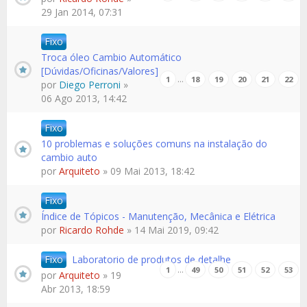
29 Jan 2014, 07:31
Fixo
Troca óleo Cambio Automático
[Dúvidas/Oficinas/Valores]
…
1
18
19
20
21
22
por
Diego Perroni
»
06 Ago 2013, 14:42
Fixo
10 problemas e soluções comuns na instalação do
cambio auto
por
Arquiteto
» 09 Mai 2013, 18:42
Fixo
Índice de Tópicos - Manutenção, Mecânica e Elétrica
por
Ricardo Rohde
» 14 Mai 2019, 09:42
Fixo
Laboratorio de produtos de detalhe
…
1
49
50
51
52
53
por
Arquiteto
» 19
Abr 2013, 18:59