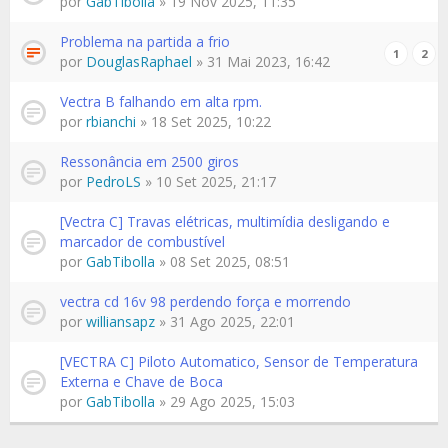
por
GabTibolla
» 19 Nov 2025, 11:35
Problema na partida a frio
1
2
por
DouglasRaphael
» 31 Mai 2023, 16:42
Vectra B falhando em alta rpm.
por
rbianchi
» 18 Set 2025, 10:22
Ressonância em 2500 giros
por
PedroLS
» 10 Set 2025, 21:17
[Vectra C] Travas elétricas, multimídia desligando e
marcador de combustível
por
GabTibolla
» 08 Set 2025, 08:51
vectra cd 16v 98 perdendo força e morrendo
por
williansapz
» 31 Ago 2025, 22:01
[VECTRA C] Piloto Automatico, Sensor de Temperatura
Externa e Chave de Boca
por
GabTibolla
» 29 Ago 2025, 15:03