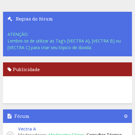
Regras do fórum
ATENÇÃO:
Lembre-se de utilizar as Tag's [VECTRA A], [VECTRA B] ou
[VECTRA C] para criar seu tópico de dúvida.
Publicidade
Fórum
Vectra A
Moderadores:
Moderador Sênior
,
Consultor Técnico
,