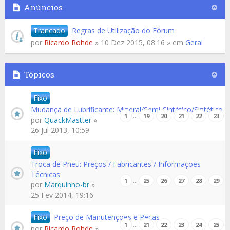
Anúncios
Trancado
Regras de Utilização do Fórum
por
Ricardo Rohde
» 10 Dez 2015, 08:16 » em
Geral
Tópicos
Fixo
Mudança de Lubrificante: Mineral/Semi-Sintético/Sintético
…
1
19
20
21
22
23
por
QuackMastter
»
26 Jul 2013, 10:59
Fixo
Troca de Pneu: Preços / Fabricantes / Informações
Técnicas
…
1
25
26
27
28
29
por
Marquinho-br
»
25 Fev 2014, 19:16
Fixo
Preço de Manutenções e Peças
…
1
21
22
23
24
25
por
Ricardo Rohde
»