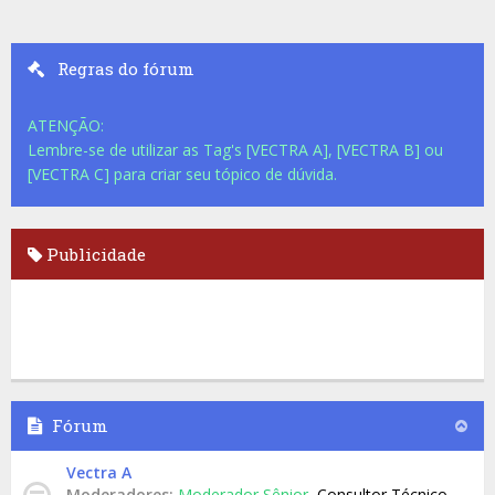
Regras do fórum
ATENÇÃO:
Lembre-se de utilizar as Tag's [VECTRA A], [VECTRA B] ou
[VECTRA C] para criar seu tópico de dúvida.
Publicidade
Fórum
Vectra A
Moderadores:
Moderador Sênior
,
Consultor Técnico
,