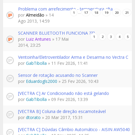
Problema com arrefecimento - temperatura alta
…
1
17
18
19
20
21
por
Almeidão
» 14
Ago 2013, 14:59
SCANNER BLUETOOTH FUNCIONA ???
1
2
3
4
5
por
Luiz Antunes
» 17 Mai
2014, 23:25
Ventoinha/Eletroventilador Arma e Desarma no Vectra C
por
GabTibolla
» 11 Fev 2026, 11:41
Sensor de rotação acusando no Scanner
por
Eduardogls2000
» 25 Fev 2026, 10:43
[VECTRA C] Ar Condicionado não está gelando
por
GabTibolla
» 09 Fev 2026, 13:39
[VECTRA B] Coluna de direção escamoteável
por
dtorato
» 20 Mar 2017, 15:31
[VECTRA C] Dúvidas Câmbio Automático - AISIN AW5040