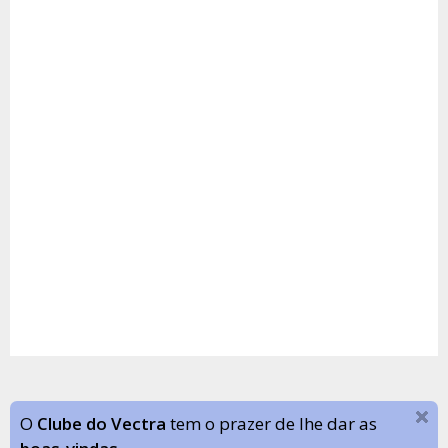
O
Clube do Vectra
tem o prazer de lhe dar as