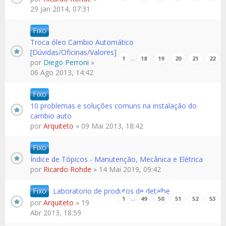
29 Jan 2014, 07:31
Fixo
Troca óleo Cambio Automático
[Dúvidas/Oficinas/Valores]
…
1
18
19
20
21
22
por
Diego Perroni
»
06 Ago 2013, 14:42
Fixo
10 problemas e soluções comuns na instalação do
cambio auto
por
Arquiteto
» 09 Mai 2013, 18:42
Fixo
Índice de Tópicos - Manutenção, Mecânica e Elétrica
por
Ricardo Rohde
» 14 Mai 2019, 09:42
Fixo
Laboratorio de produtos de detalhe
…
1
49
50
51
52
53
por
Arquiteto
» 19
Abr 2013, 18:59