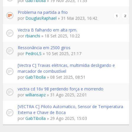
por
GabTibolla
» 19 Nov 2025, 11:35
Problema na partida a frio
1
2
por
DouglasRaphael
» 31 Mai 2023, 16:42
Vectra B falhando em alta rpm.
por
rbianchi
» 18 Set 2025, 10:22
Ressonância em 2500 giros
por
PedroLS
» 10 Set 2025, 21:17
[Vectra C] Travas elétricas, multimídia desligando e
marcador de combustível
por
GabTibolla
» 08 Set 2025, 08:51
vectra cd 16v 98 perdendo força e morrendo
por
williansapz
» 31 Ago 2025, 22:01
[VECTRA C] Piloto Automatico, Sensor de Temperatura
Externa e Chave de Boca
por
GabTibolla
» 29 Ago 2025, 15:03