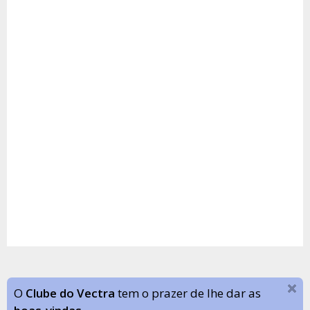
O
Clube do Vectra
tem o prazer de lhe dar as