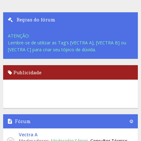
Regras do fórum
ATENÇÃO:
Lembre-se de utilizar as Tag's [VECTRA A], [VECTRA B] ou
[VECTRA C] para criar seu tópico de dúvida.
Publicidade
Fórum
Vectra A
Moderadores:
Moderador Sênior
,
Consultor Técnico
,