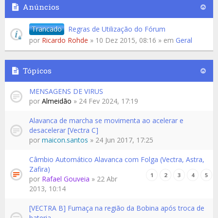
Anúncios
Trancado
Regras de Utilização do Fórum
por
Ricardo Rohde
» 10 Dez 2015, 08:16 » em
Geral
Tópicos
MENSAGENS DE VIRUS
por
Almeidão
» 24 Fev 2024, 17:19
Alavanca de marcha se movimenta ao acelerar e
desacelerar [Vectra C]
por
maicon.santos
» 24 Jun 2017, 17:25
Câmbio Automático Alavanca com Folga (Vectra, Astra,
Zafira)
1
2
3
4
5
por
Rafael Gouveia
» 22 Abr
2013, 10:14
[VECTRA B] Fumaça na região da Bobina após troca de
bateria