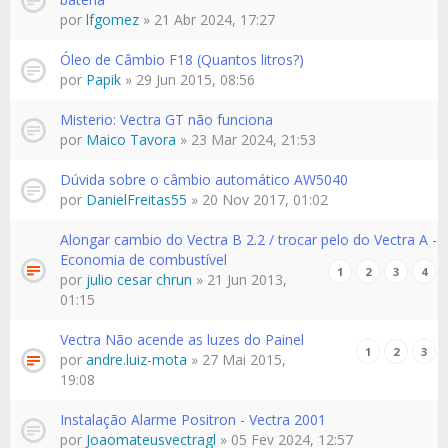
por
lfgomez
» 21 Abr 2024, 17:27
Óleo de Câmbio F18 (Quantos litros?)
por
Papik
» 29 Jun 2015, 08:56
Misterio: Vectra GT não funciona
por
Maico Tavora
» 23 Mar 2024, 21:53
Dúvida sobre o câmbio automático AW5040
por
DanielFreitas55
» 20 Nov 2017, 01:02
Alongar cambio do Vectra B 2.2 / trocar pelo do Vectra A -
Economia de combustível
1
2
3
4
por
julio cesar chrun
» 21 Jun 2013,
01:15
Vectra Não acende as luzes do Painel
1
2
3
por
andre.luiz-mota
» 27 Mai 2015,
19:08
Instalação Alarme Positron - Vectra 2001
por
Joaomateusvectragl
» 05 Fev 2024, 12:57