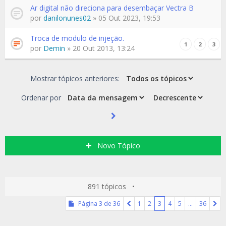
Ar digital não direciona para desembaçar Vectra B
por
danilonunes02
» 05 Out 2023, 19:53
Troca de modulo de injeção.
1
2
3
por
Demin
» 20 Out 2013, 13:24
Mostrar tópicos anteriores:
Ordenar por
Novo Tópico
891 tópicos •
Página
3
de
36
1
2
3
4
5
…
36