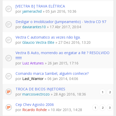
[VECTRA B] TRAVA ELÉTRICA
por
jaimerachid
» 05 Jun 2016, 10:36
Desligar o Imoblizador (Jumpeamento) - Vectra CD 97
por
daviarantes10
» 17 Abr 2017, 20:04
Vectra C automatico as vezes não liga.
por
Glaucio Vectra Elite
» 27 Dez 2016, 13:20
Vectra B Auto, morrendo ao engatar a Ré ? RESOLVIDO
!!!!!!!!
por
Luiz Antunes
» 26 Jan 2015, 17:16
Comando marca Sambel, alguém conhece?
por
Last_Warrior
» 06 Jan 2014, 04:06
TROCA DE BICOS INJETORES
1
2
por
marcosvectrozo
» 28 Ago 2016, 18:36
Cep Chev Agosto 2006
1
2
3
por
Ricardo Rohde
» 10 Abr 2013, 14:28