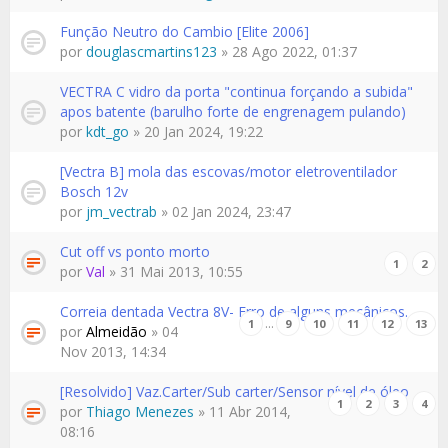
Função Neutro do Cambio [Elite 2006]
por
douglascmartins123
» 28 Ago 2022, 01:37
VECTRA C vidro da porta "continua forçando a subida"
apos batente (barulho forte de engrenagem pulando)
por
kdt_go
» 20 Jan 2024, 19:22
[Vectra B] mola das escovas/motor eletroventilador
Bosch 12v
por
jm_vectrab
» 02 Jan 2024, 23:47
Cut off vs ponto morto
1
2
por
Val
» 31 Mai 2013, 10:55
Correia dentada Vectra 8V- Erro de alguns mecânicos.
…
1
9
10
11
12
13
por
Almeidão
» 04
Nov 2013, 14:34
[Resolvido] Vaz.Carter/Sub carter/Sensor nível de óleo
1
2
3
4
por
Thiago Menezes
» 11 Abr 2014,
08:16