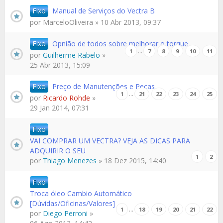
Fixo
Manual de Serviços do Vectra B
por
MarceloOliveira
» 10 Abr 2013, 09:37
Fixo
Opnião de todos sobre melhorar o torque
…
1
7
8
9
10
11
por
Guilherme Rabelo
»
25 Abr 2013, 15:09
Fixo
Preço de Manutenções e Peças
…
1
21
22
23
24
25
por
Ricardo Rohde
»
29 Jan 2014, 07:31
Fixo
VAI COMPRAR UM VECTRA? VEJA AS DICAS PARA
ADQUIRIR O SEU
1
2
por
Thiago Menezes
» 18 Dez 2015, 14:40
Fixo
Troca óleo Cambio Automático
[Dúvidas/Oficinas/Valores]
…
1
18
19
20
21
22
por
Diego Perroni
»