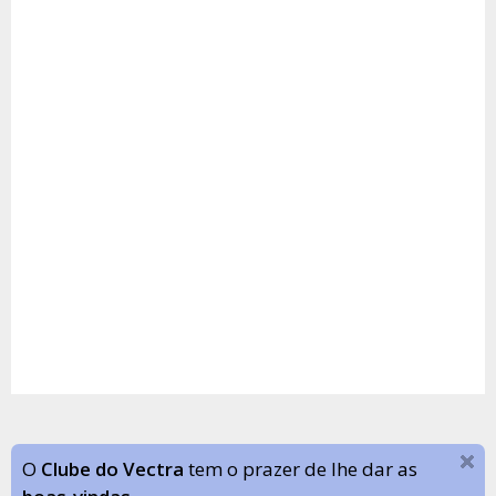
O
Clube do Vectra
tem o prazer de lhe dar as