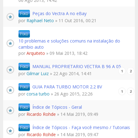
06 Ago 2013, 14:42
Fixo
Peças do Vectra A no eBay
por
Raphael Neto
» 11 Out 2016, 00:21
Fixo
10 problemas e soluções comuns na instalação do
cambio auto
por
Arquiteto
» 09 Mai 2013, 18:42
Fixo
MANUAL PROPRIETARIO VECTRA B 96 A 05
1
2
por
Gilmar Luiz
» 22 Ago 2014, 14:41
Fixo
GUIA PARA TURBO MOTOR 2.2 8V
1
2
por
corsa turbo
» 26 Ago 2015, 22:26
Fixo
Índice de Tópicos - Geral
por
Ricardo Rohde
» 14 Mai 2019, 09:49
Fixo
Índice de Tópicos - Faça você mesmo / Tutoriais
por
Ricardo Rohde
» 14 Mai 2019, 09:47