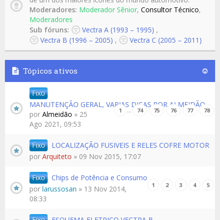
Moderadores:
Moderador Sênior
,
Consultor Técnico
,
Moderadores
Sub fóruns:
Vectra A (1993 – 1995)
,
Vectra B (1996 – 2005)
,
Vectra C (2005 – 2011)
Tópicos ativos
Fixo
MANUTENÇÃO GERAL, VARIAS DICAS POR ALMEIDÃO
…
1
74
75
76
77
78
por
Almeidão
» 25
Ago 2021, 09:53
Fixo
LOCALIZAÇÃO FUSIVEIS E RELES COFRE MOTOR
por
Arquiteto
» 09 Nov 2015, 17:07
Fixo
Chips de Potência e Consumo
1
2
3
4
5
por
larussosan
» 13 Nov 2014,
08:33
Fixo
ESQUEMA ELETRICO VECTRA B