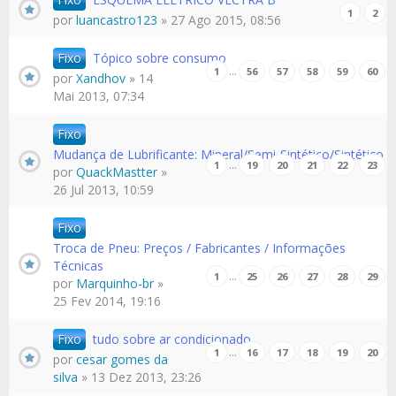
1
2
por
luancastro123
» 27 Ago 2015, 08:56
Fixo
Tópico sobre consumo
…
1
56
57
58
59
60
por
Xandhov
» 14
Mai 2013, 07:34
Fixo
Mudança de Lubrificante: Mineral/Semi-Sintético/Sintético
…
1
19
20
21
22
23
por
QuackMastter
»
26 Jul 2013, 10:59
Fixo
Troca de Pneu: Preços / Fabricantes / Informações
Técnicas
…
1
25
26
27
28
29
por
Marquinho-br
»
25 Fev 2014, 19:16
Fixo
tudo sobre ar condicionado
…
1
16
17
18
19
20
por
cesar gomes da
silva
» 13 Dez 2013, 23:26