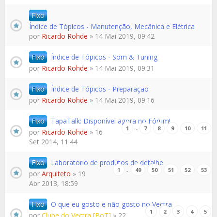
Fixo
Índice de Tópicos - Manutenção, Mecânica e Elétrica
por
Ricardo Rohde
» 14 Mai 2019, 09:42
Fixo
Índice de Tópicos - Som & Tuning
por
Ricardo Rohde
» 14 Mai 2019, 09:31
Fixo
Índice de Tópicos - Preparação
por
Ricardo Rohde
» 14 Mai 2019, 09:16
Fixo
TapaTalk: Disponível agora no Fórum!
…
1
7
8
9
10
11
por
Ricardo Rohde
» 16
Set 2014, 11:44
Fixo
Laboratorio de produtos de detalhe
…
1
49
50
51
52
53
por
Arquiteto
» 19
Abr 2013, 18:59
Fixo
O que eu gosto e não gosto no Vectra
1
2
3
4
5
por
Clube do Vectra [BoT]
» 22