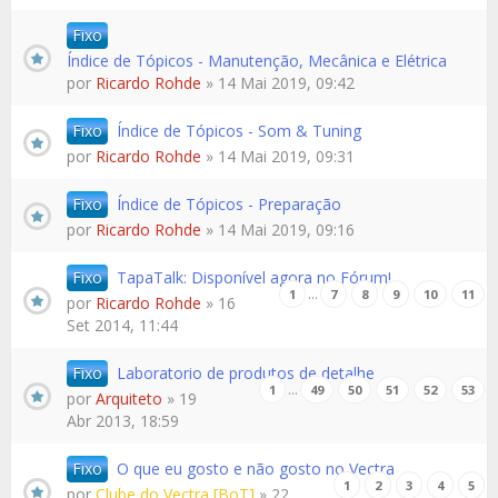
Fixo
Índice de Tópicos - Manutenção, Mecânica e Elétrica
por
Ricardo Rohde
» 14 Mai 2019, 09:42
Fixo
Índice de Tópicos - Som & Tuning
por
Ricardo Rohde
» 14 Mai 2019, 09:31
Fixo
Índice de Tópicos - Preparação
por
Ricardo Rohde
» 14 Mai 2019, 09:16
Fixo
TapaTalk: Disponível agora no Fórum!
…
1
7
8
9
10
11
por
Ricardo Rohde
» 16
Set 2014, 11:44
Fixo
Laboratorio de produtos de detalhe
…
1
49
50
51
52
53
por
Arquiteto
» 19
Abr 2013, 18:59
Fixo
O que eu gosto e não gosto no Vectra
1
2
3
4
5
por
Clube do Vectra [BoT]
» 22