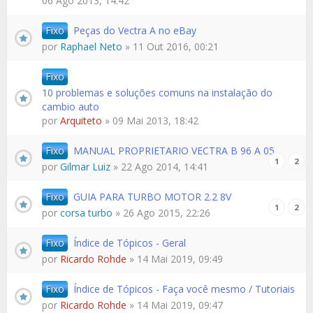
06 Ago 2013, 14:42
Fixo
Peças do Vectra A no eBay
por
Raphael Neto
» 11 Out 2016, 00:21
Fixo
10 problemas e soluções comuns na instalação do
cambio auto
por
Arquiteto
» 09 Mai 2013, 18:42
Fixo
MANUAL PROPRIETARIO VECTRA B 96 A 05
1
2
por
Gilmar Luiz
» 22 Ago 2014, 14:41
Fixo
GUIA PARA TURBO MOTOR 2.2 8V
1
2
por
corsa turbo
» 26 Ago 2015, 22:26
Fixo
Índice de Tópicos - Geral
por
Ricardo Rohde
» 14 Mai 2019, 09:49
Fixo
Índice de Tópicos - Faça você mesmo / Tutoriais
por
Ricardo Rohde
» 14 Mai 2019, 09:47