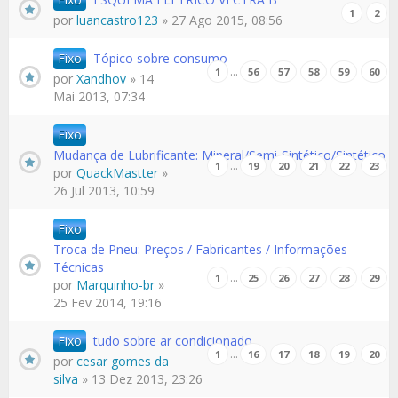
1
2
por
luancastro123
» 27 Ago 2015, 08:56
Fixo
Tópico sobre consumo
…
1
56
57
58
59
60
por
Xandhov
» 14
Mai 2013, 07:34
Fixo
Mudança de Lubrificante: Mineral/Semi-Sintético/Sintético
…
1
19
20
21
22
23
por
QuackMastter
»
26 Jul 2013, 10:59
Fixo
Troca de Pneu: Preços / Fabricantes / Informações
Técnicas
…
1
25
26
27
28
29
por
Marquinho-br
»
25 Fev 2014, 19:16
Fixo
tudo sobre ar condicionado
…
1
16
17
18
19
20
por
cesar gomes da
silva
» 13 Dez 2013, 23:26