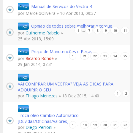
Fixo
Manual de Serviços do Vectra B
por
MarceloOliveira
» 10 Abr 2013, 09:37
Fixo
Opnião de todos sobre melhorar o torque
…
1
7
8
9
10
11
por
Guilherme Rabelo
»
25 Abr 2013, 15:09
Fixo
Preço de Manutenções e Peças
…
1
21
22
23
24
25
por
Ricardo Rohde
»
29 Jan 2014, 07:31
Fixo
VAI COMPRAR UM VECTRA? VEJA AS DICAS PARA
ADQUIRIR O SEU
1
2
por
Thiago Menezes
» 18 Dez 2015, 14:40
Fixo
Troca óleo Cambio Automático
[Dúvidas/Oficinas/Valores]
…
1
18
19
20
21
22
por
Diego Perroni
»