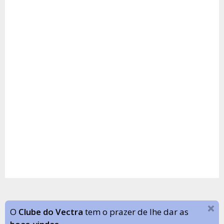
O
Clube do Vectra
tem o prazer de lhe dar as