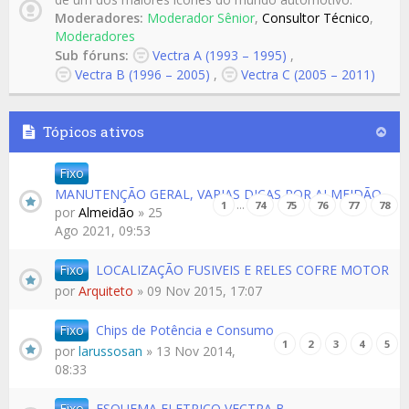
Moderadores:
Moderador Sênior
,
Consultor Técnico
,
Moderadores
Sub fóruns:
Vectra A (1993 – 1995)
,
Vectra B (1996 – 2005)
,
Vectra C (2005 – 2011)
Tópicos ativos
Fixo
MANUTENÇÃO GERAL, VARIAS DICAS POR ALMEIDÃO
…
1
74
75
76
77
78
por
Almeidão
» 25
Ago 2021, 09:53
Fixo
LOCALIZAÇÃO FUSIVEIS E RELES COFRE MOTOR
por
Arquiteto
» 09 Nov 2015, 17:07
Fixo
Chips de Potência e Consumo
1
2
3
4
5
por
larussosan
» 13 Nov 2014,
08:33
Fixo
ESQUEMA ELETRICO VECTRA B