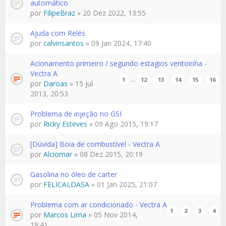
automático
por
FilipeBraz
» 20 Dez 2022, 13:55
Ajuda com Relés
por
calvinsantos
» 09 Jan 2024, 17:40
Acionamento primeiro / segundo estagios ventoinha -
Vectra A
…
1
12
13
14
15
16
por
Daroas
» 15 Jul
2013, 20:53
Problema de injeção no GSI
por
Ricky Esteves
» 09 Ago 2015, 19:17
[Dúvida] Boia de combustível - Vectra A
por
Alciomar
» 08 Dez 2015, 20:19
Gasolina no óleo de carter
por
FELICALDASA
» 01 Jan 2025, 21:07
Problema com ar condicionado - Vectra A
1
2
3
4
por
Marcos Lima
» 05 Nov 2014,
19:41