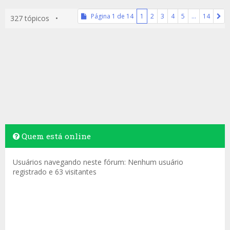
Página
1
de
14
1
2
3
4
5
…
14
327 tópicos •
Quem está online
Usuários navegando neste fórum: Nenhum usuário
registrado e 63 visitantes