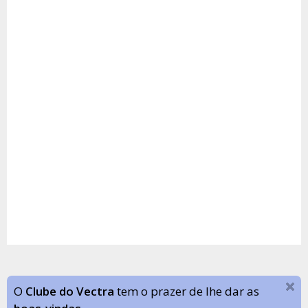
O
Clube do Vectra
tem o prazer de lhe dar as