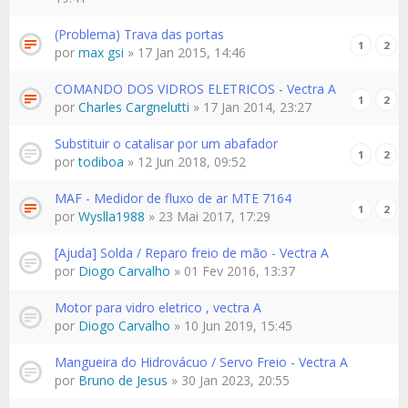
(Problema) Trava das portas
1
2
por
max gsi
» 17 Jan 2015, 14:46
COMANDO DOS VIDROS ELETRICOS - Vectra A
1
2
por
Charles Cargnelutti
» 17 Jan 2014, 23:27
Substituir o catalisar por um abafador
1
2
por
todiboa
» 12 Jun 2018, 09:52
MAF - Medidor de fluxo de ar MTE 7164
1
2
por
Wyslla1988
» 23 Mai 2017, 17:29
[Ajuda] Solda / Reparo freio de mão - Vectra A
por
Diogo Carvalho
» 01 Fev 2016, 13:37
Motor para vidro eletrico , vectra A
por
Diogo Carvalho
» 10 Jun 2019, 15:45
Mangueira do Hidrovácuo / Servo Freio - Vectra A
por
Bruno de Jesus
» 30 Jan 2023, 20:55