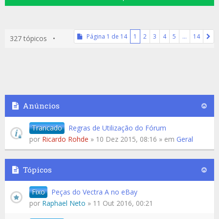
Página
1
de
14
1
2
3
4
5
…
14
327 tópicos •
Anúncios
Trancado
Regras de Utilização do Fórum
por
Ricardo Rohde
» 10 Dez 2015, 08:16 » em
Geral
Tópicos
Fixo
Peças do Vectra A no eBay
por
Raphael Neto
» 11 Out 2016, 00:21