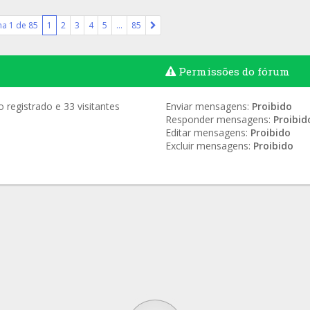
na
1
de
85
1
2
3
4
5
…
85
Permissões do fórum
registrado e 33 visitantes
Enviar mensagens:
Proibido
Responder mensagens:
Proibid
Editar mensagens:
Proibido
Excluir mensagens:
Proibido