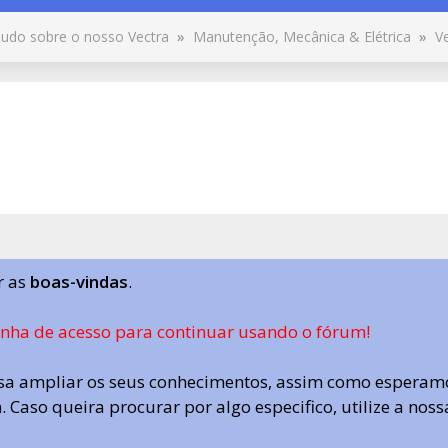
udo sobre o nosso Vectra
»
Manutenção, Mecânica & Elétrica
»
V
r as
boas-vindas
.
enha de acesso para continuar usando o fórum!
a ampliar os seus conhecimentos, assim como esperamo
 Caso queira procurar por algo especifico, utilize a nos