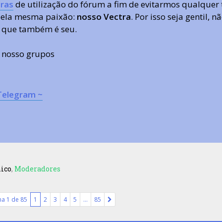
ras
de utilização do fórum a fim de evitarmos qualquer 
 pela mesma paixão:
nosso Vectra
. Por isso seja gentil,
 que também é seu.
s nosso grupos
Telegram ~
nico
,
Moderadores
na
1
de
85
1
2
3
4
5
…
85