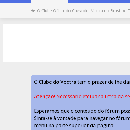
O Clube Oficial do Chevrolet Vectra no Brasil
»
T
O
Clube do Vectra
tem o prazer de lhe da
Atenção!
Necessário efetuar a troca da s
Esperamos que o conteúdo do fórum poss
Sinta-se à vontade para navegar no fórum.
menu na parte superior da página.