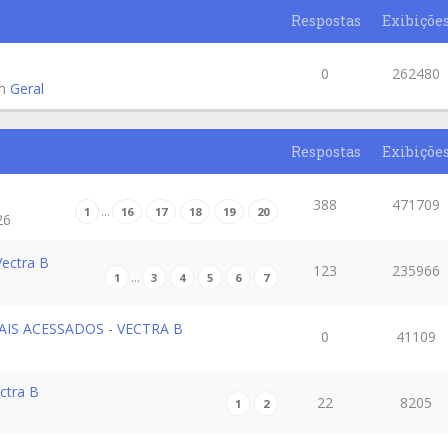
Respostas
Exibiçõe
0
262480
em
Geral
Respostas
Exibiçõe
388
471709
…
1
16
17
18
19
20
26
ectra B
123
235966
…
1
3
4
5
6
7
AIS ACESSADOS - VECTRA B
0
41109
ctra B
22
8205
1
2