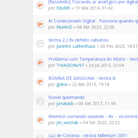
[Resolvido] Trocando ar analógico por digital
por
EduMS
» 19 Mai 2014, 01:42
Ar Condicionado Digital - Funciona quando q
por
MuriloD
» 08 Abr 2023, 22:36
Vectra 2.2 8v defeito cabuloso
por
Juninho Lutkenhaus
» 20 Fev 2023, 18:57
Problema com Temperatura do Motor - Vect
por
THIAGO96/97
» 24 Jul 2013, 21:04
BOMBA DE GASOLINA - Vectra B
por
gsilva
» 22 Abr 2015, 19:18
fusivel queimando
por
jonatads
» 06 Set 2017, 11:44
Retentor comando vazando --8v -- recorrent
por
jm_vectrab
» 04 Set 2025, 22:32
Luz de Cortesia - Vectra Millenium 2001