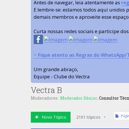
Antes de navegar, leia atentamente as
reg
E lembre-se: estamos todos aqui unidos
demais membros e aproveite esse espaço
Curta nossas redes sociais e participe do
~ Fique atento as Regras do WhatsApp/
Um grande abraço,
Equipe - Clube do Vectra
Vectra B
Moderadores :
Moderador Sênior
,
Consultor Téc
Pági
Novo Tópico
2101 tópicos •