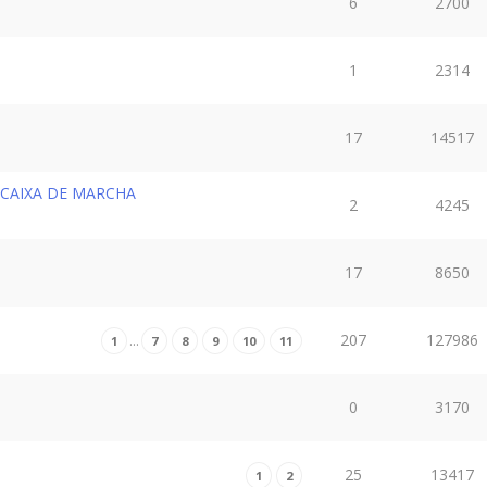
6
2700
1
2314
17
14517
 CAIXA DE MARCHA
2
4245
17
8650
207
127986
…
1
7
8
9
10
11
0
3170
25
13417
1
2