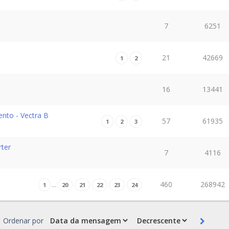
7
6251
21
42669
1
2
16
13441
ento - Vectra B
57
61935
1
2
3
rter
7
4116
460
268942
…
1
20
21
22
23
24
Ordenar por