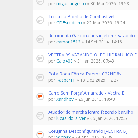
por
miguelaugusto
» 30 Mar 2026, 19:58
Troca da Bomba de Combustível
por
CDEscudeiro
» 22 Mar 2026, 19:24
Retorno da Gasolina nos injetores vazando
por
eamon1512
» 14 Set 2014, 14:16
VECTRA 99 VAZANDO OLEO HIDRAULICO E
por
Caio408
» 31 Jan 2026, 07:43
Polia Roda Fônica Externa C22NE 8v
por
KasperTF
» 18 Dez 2025, 12:27
Carro Sem Força\Amarrado - Vectra B
por
Xandhov
» 26 Jun 2013, 18:48
Atuador de marcha lentra fazendo barulho
por
lucas_do_silver
» 05 Jan 2026, 12:55
Corujinha Desconfigurando [VECTRA B]
por
wionax
» 24 Abr 2015, 02:39