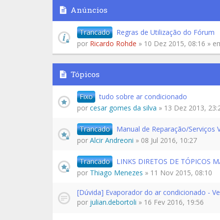
Anúncios
Trancado
Regras de Utilização do Fórum
por
Ricardo Rohde
» 10 Dez 2015, 08:16 » 
Tópicos
Fixo
tudo sobre ar condicionado
por
cesar gomes da silva
» 13 Dez 2013, 23:
Trancado
Manual de Reparação/Serviços V
por
Alcir Andreoni
» 08 Jul 2016, 10:27
Trancado
LINKS DIRETOS DE TÓPICOS M
por
Thiago Menezes
» 11 Nov 2015, 08:10
[Dúvida] Evaporador do ar condicionado - Ve
por
julian.debortoli
» 16 Fev 2016, 19:56