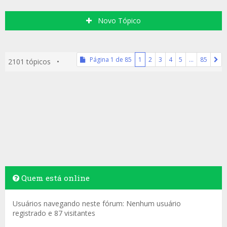
Novo Tópico
Página
1
de
85
1
2
3
4
5
…
85
2101 tópicos •
Quem está online
Usuários navegando neste fórum: Nenhum usuário
registrado e 87 visitantes