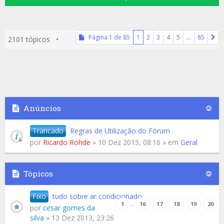
Página
1
de
85
1
2
3
4
5
…
85
2101 tópicos •
Anúncios
Trancado
Regras de Utilização do Fórum
por
Ricardo Rohde
» 10 Dez 2015, 08:16 » em
Geral
Tópicos
Fixo
tudo sobre ar condicionado
…
1
16
17
18
19
20
por
cesar gomes da
silva
» 13 Dez 2013, 23:26