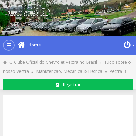
Home
Toggle
navigation
O Clube Oficial do Chevrolet Vectra no Brasil
»
Tudo sobre o
nosso Vectra
»
Manutenção, Mecânica & Elétrica
»
Vectra B
Registrar