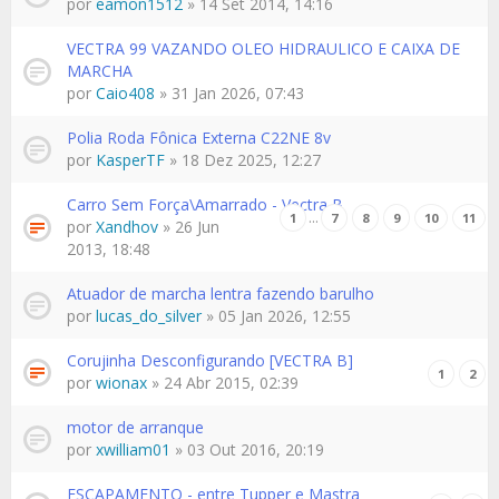
por
eamon1512
» 14 Set 2014, 14:16
VECTRA 99 VAZANDO OLEO HIDRAULICO E CAIXA DE
MARCHA
por
Caio408
» 31 Jan 2026, 07:43
Polia Roda Fônica Externa C22NE 8v
por
KasperTF
» 18 Dez 2025, 12:27
Carro Sem Força\Amarrado - Vectra B
…
1
7
8
9
10
11
por
Xandhov
» 26 Jun
2013, 18:48
Atuador de marcha lentra fazendo barulho
por
lucas_do_silver
» 05 Jan 2026, 12:55
Corujinha Desconfigurando [VECTRA B]
1
2
por
wionax
» 24 Abr 2015, 02:39
motor de arranque
por
xwilliam01
» 03 Out 2016, 20:19
ESCAPAMENTO - entre Tupper e Mastra