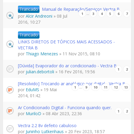
Trancado
Manual de Reparação/Serviços Vectra B
…
1
3
4
5
6
7
por
Alcir Andreoni
» 08 Jul
2016, 10:27
Trancado
LINKS DIRETOS DE TÓPICOS MAIS ACESSADOS -
VECTRA B
por
Thiago Menezes
» 11 Nov 2015, 08:10
[Dúvida] Evaporador do ar condicionado - Vectra B
1
2
por
julian.debortoli
» 16 Fev 2016, 19:56
[Resolvido] Trocando ar analógico por digital - Vectra B
…
1
9
10
11
12
13
por
EduMS
» 19 Mai
2014, 01:42
Ar Condicionado Digital - Funciona quando quer.
1
2
por
MuriloD
» 08 Abr 2023, 22:36
Vectra 2.2 8v defeito cabuloso
por
Juninho Lutkenhaus
» 20 Fev 2023, 18:57