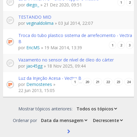
1
2
por
diego_
» 21 Dez 2020, 09:51
TESTANDO MID
por
veginaldolima
» 03 Jul 2014, 22:07
Troca do tubo plastico sistema de arrefecimento - Vectra
B
1
2
3
por
EricMS
» 19 Mai 2014, 13:39
Vazamento no sensor de nível de óleo do cárter
por
jao45gg
» 18 Nov 2025, 09:44
Luz da Injeção Acesa - Vectra B
…
1
20
21
22
23
24
por
Demostenes
»
22 Jun 2013, 15:05
Mostrar tópicos anteriores:
Ordenar por