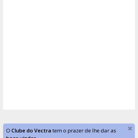
O
Clube do Vectra
tem o prazer de lhe dar as