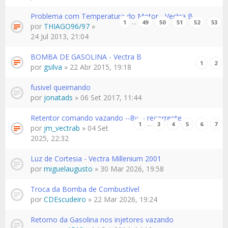
Problema com Temperatura do Motor - Vectra B
…
1
49
50
51
52
53
por
THIAGO96/97
»
24 Jul 2013, 21:04
BOMBA DE GASOLINA - Vectra B
1
2
por
gsilva
» 22 Abr 2015, 19:18
fusivel queimando
por
jonatads
» 06 Set 2017, 11:44
Retentor comando vazando --8v -- recorrente
…
1
3
4
5
6
7
por
jm_vectrab
» 04 Set
2025, 22:32
Luz de Cortesia - Vectra Millenium 2001
por
miguelaugusto
» 30 Mar 2026, 19:58
Troca da Bomba de Combustível
por
CDEscudeiro
» 22 Mar 2026, 19:24
Retorno da Gasolina nos injetores vazando