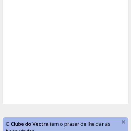
O
Clube do Vectra
tem o prazer de lhe dar as