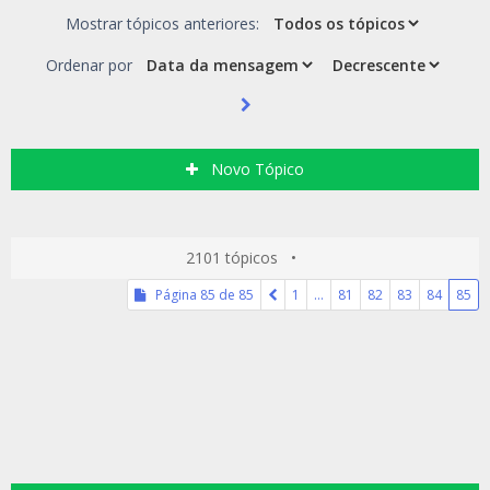
Mostrar tópicos anteriores:
Ordenar por
Novo Tópico
2101 tópicos •
Página
85
de
85
1
…
81
82
83
84
85