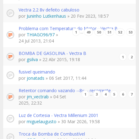
Vectra 2.2 8v defeito cabuloso
por
Juninho Lutkenhaus
» 20 Fev 2023, 18:57
Problema com Temperatura do Motor - Vectra B
…
1
49
50
51
52
53
por
THIAGO96/97
»
24 Jul 2013, 21:04
BOMBA DE GASOLINA - Vectra B
1
2
por
gsilva
» 22 Abr 2015, 19:18
fusivel queimando
por
jonatads
» 06 Set 2017, 11:44
Retentor comando vazando --8v -- recorrente
…
1
3
4
5
6
7
por
jm_vectrab
» 04 Set
2025, 22:32
Luz de Cortesia - Vectra Millenium 2001
por
miguelaugusto
» 30 Mar 2026, 19:58
Troca da Bomba de Combustível