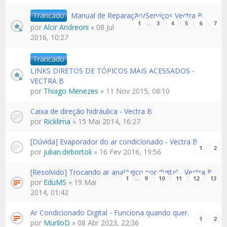
Trancado
Manual de Reparação/Serviços Vectra B
…
1
3
4
5
6
7
por
Alcir Andreoni
» 08 Jul
2016, 10:27
Trancado
LINKS DIRETOS DE TÓPICOS MAIS ACESSADOS -
VECTRA B
por
Thiago Menezes
» 11 Nov 2015, 08:10
Caixa de direção hidráulica - Vectra B
por
Ricklima
» 15 Mai 2014, 16:27
[Dúvida] Evaporador do ar condicionado - Vectra B
1
2
por
julian.debortoli
» 16 Fev 2016, 19:56
[Resolvido] Trocando ar analógico por digital - Vectra B
…
1
9
10
11
12
13
por
EduMS
» 19 Mai
2014, 01:42
Ar Condicionado Digital - Funciona quando quer.
1
2
por
MuriloD
» 08 Abr 2023, 22:36