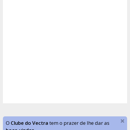
O
Clube do Vectra
tem o prazer de lhe dar as