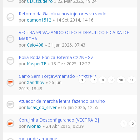
por
CDEscudeiro
» 22 Mar 2026, 19:24
Retorno da Gasolina nos injetores vazando
por
eamon1512
» 14 Set 2014, 14:16
VECTRA 99 VAZANDO OLEO HIDRAULICO E CAIXA DE
MARCHA
por
Caio408
» 31 Jan 2026, 07:43
Polia Roda Fônica Externa C22NE 8v
por
KasperTF
» 18 Dez 2025, 12:27
Carro Sem Força\Amarrado - Vectra B
…
1
7
8
9
10
11
por
Xandhov
» 26 Jun
2013, 18:48
Atuador de marcha lentra fazendo barulho
por
lucas_do_silver
» 05 Jan 2026, 12:55
Corujinha Desconfigurando [VECTRA B]
1
2
por
wionax
» 24 Abr 2015, 02:39
motor de arranque