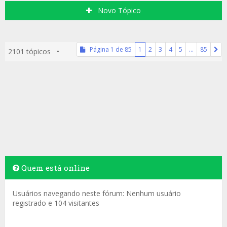
Novo Tópico
Página
1
de
85
1
2
3
4
5
…
85
2101 tópicos •
Quem está online
Usuários navegando neste fórum: Nenhum usuário
registrado e 104 visitantes