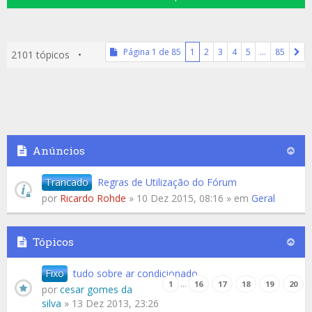
Página
1
de
85
1
2
3
4
5
…
85
2101 tópicos •
Anúncios
Trancado
Regras de Utilização do Fórum
por
Ricardo Rohde
» 10 Dez 2015, 08:16 » em
Geral
Tópicos
Fixo
tudo sobre ar condicionado
…
1
16
17
18
19
20
por
cesar gomes da
silva
» 13 Dez 2013, 23:26