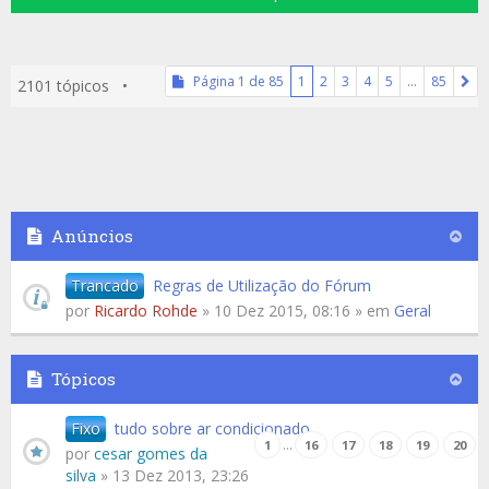
Página
1
de
85
1
2
3
4
5
…
85
2101 tópicos •
Anúncios
Trancado
Regras de Utilização do Fórum
por
Ricardo Rohde
» 10 Dez 2015, 08:16 » em
Geral
Tópicos
Fixo
tudo sobre ar condicionado
…
1
16
17
18
19
20
por
cesar gomes da
silva
» 13 Dez 2013, 23:26