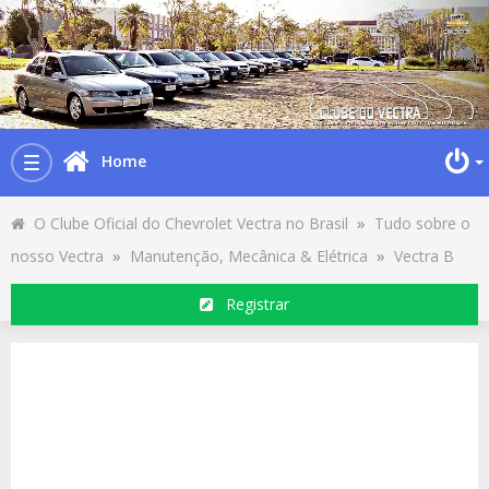
Home
Toggle
navigation
O Clube Oficial do Chevrolet Vectra no Brasil
»
Tudo sobre o
nosso Vectra
»
Manutenção, Mecânica & Elétrica
»
Vectra B
Registrar