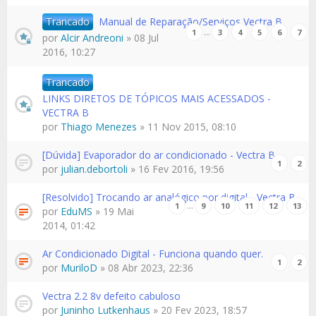
Trancado
Manual de Reparação/Serviços Vectra B
…
1
3
4
5
6
7
por
Alcir Andreoni
» 08 Jul
2016, 10:27
Trancado
LINKS DIRETOS DE TÓPICOS MAIS ACESSADOS -
VECTRA B
por
Thiago Menezes
» 11 Nov 2015, 08:10
[Dúvida] Evaporador do ar condicionado - Vectra B
1
2
por
julian.debortoli
» 16 Fev 2016, 19:56
[Resolvido] Trocando ar analógico por digital - Vectra B
…
1
9
10
11
12
13
por
EduMS
» 19 Mai
2014, 01:42
Ar Condicionado Digital - Funciona quando quer.
1
2
por
MuriloD
» 08 Abr 2023, 22:36
Vectra 2.2 8v defeito cabuloso
por
Juninho Lutkenhaus
» 20 Fev 2023, 18:57