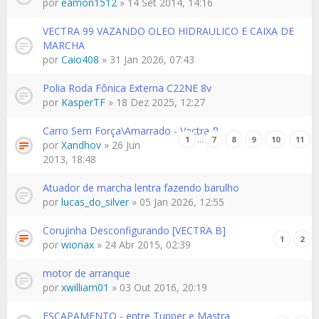
por
eamon1512
» 14 Set 2014, 14:16
VECTRA 99 VAZANDO OLEO HIDRAULICO E CAIXA DE
MARCHA
por
Caio408
» 31 Jan 2026, 07:43
Polia Roda Fônica Externa C22NE 8v
por
KasperTF
» 18 Dez 2025, 12:27
Carro Sem Força\Amarrado - Vectra B
…
1
7
8
9
10
11
por
Xandhov
» 26 Jun
2013, 18:48
Atuador de marcha lentra fazendo barulho
por
lucas_do_silver
» 05 Jan 2026, 12:55
Corujinha Desconfigurando [VECTRA B]
1
2
por
wionax
» 24 Abr 2015, 02:39
motor de arranque
por
xwilliam01
» 03 Out 2016, 20:19
ESCAPAMENTO - entre Tupper e Mastra