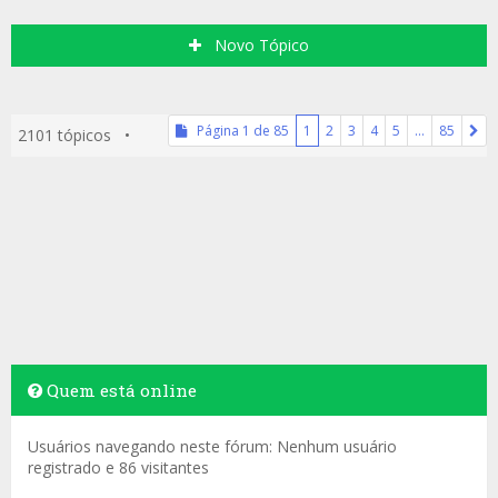
Novo Tópico
Página
1
de
85
1
2
3
4
5
…
85
2101 tópicos •
Quem está online
Usuários navegando neste fórum: Nenhum usuário
registrado e 86 visitantes