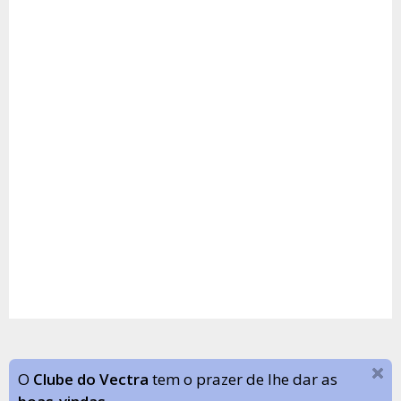
O
Clube do Vectra
tem o prazer de lhe dar as