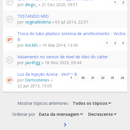
1
2
por
diego_
» 21 Dez 2020, 09:51
TESTANDO MID
por
veginaldolima
» 03 Jul 2014, 22:07
Troca do tubo plastico sistema de arrefecimento - Vectra
B
1
2
3
por
EricMS
» 19 Mai 2014, 13:39
Vazamento no sensor de nível de óleo do cárter
por
jao45gg
» 18 Nov 2025, 09:44
Luz da Injeção Acesa - Vectra B
…
1
20
21
22
23
24
por
Demostenes
»
22 Jun 2013, 15:05
Mostrar tópicos anteriores:
Ordenar por