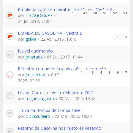
Problema com Temperatura do Motor - Vectra B
…
1
49
50
51
52
53
por
THIAGO96/97
»
24 Jul 2013, 21:04
BOMBA DE GASOLINA - Vectra B
1
2
por
gsilva
» 22 Abr 2015, 19:18
fusivel queimando
por
jonatads
» 06 Set 2017, 11:44
Retentor comando vazando --8v -- recorrente
…
1
3
4
5
6
7
por
jm_vectrab
» 04 Set
2025, 22:32
Luz de Cortesia - Vectra Millenium 2001
por
miguelaugusto
» 30 Mar 2026, 19:58
Troca da Bomba de Combustível
por
CDEscudeiro
» 22 Mar 2026, 19:24
Retorno da Gasolina nos injetores vazando