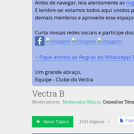
Antes de navegar, leia atentamente as
reg
E lembre-se: estamos todos aqui unidos
demais membros e aproveite esse espaço
Curta nossas redes sociais e participe do
~ Fique atento as Regras do WhatsApp/
Um grande abraço,
Equipe - Clube do Vectra
Vectra B
Moderadores :
Moderador Sênior
,
Consultor Téc
Pági
Novo Tópico
2101 tópicos •