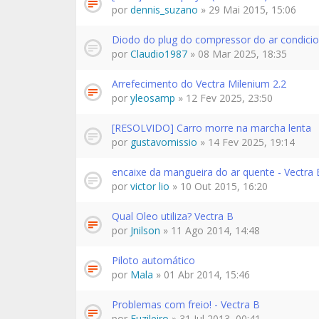
por
dennis_suzano
» 29 Mai 2015, 15:06
Diodo do plug do compressor do ar condici
por
Claudio1987
» 08 Mar 2025, 18:35
Arrefecimento do Vectra Milenium 2.2
por
yleosamp
» 12 Fev 2025, 23:50
[RESOLVIDO] Carro morre na marcha lenta
por
gustavomissio
» 14 Fev 2025, 19:14
encaixe da mangueira do ar quente - Vectra 
por
victor lio
» 10 Out 2015, 16:20
Qual Oleo utiliza? Vectra B
por
Jnilson
» 11 Ago 2014, 14:48
Piloto automático
por
Mala
» 01 Abr 2014, 15:46
Problemas com freio! - Vectra B
por
Fuzileiro
» 31 Jul 2013, 00:41