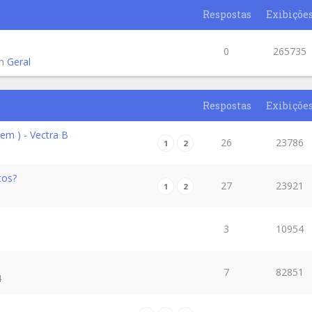
Respostas
Exibiçõe
0
265735
em
Geral
Respostas
Exibiçõe
em ) - Vectra B
26
23786
1
2
tos?
27
23921
1
2
3
10954
7
82851
4