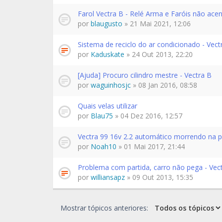
Farol Vectra B - Relé Arma e Faróis não ac
por
blaugusto
» 21 Mai 2021, 12:06
Sistema de reciclo do ar condicionado - Vect
por
Kaduskate
» 24 Out 2013, 22:20
[Ajuda] Procuro cilindro mestre - Vectra B
por
waguinhosjc
» 08 Jan 2016, 08:58
Quais velas utilizar
por
Blau75
» 04 Dez 2016, 12:57
Vectra 99 16v 2.2 automático morrendo na pr
por
Noah10
» 01 Mai 2017, 21:44
Problema com partida, carro não pega - Vec
por
williansapz
» 09 Out 2013, 15:35
Mostrar tópicos anteriores: