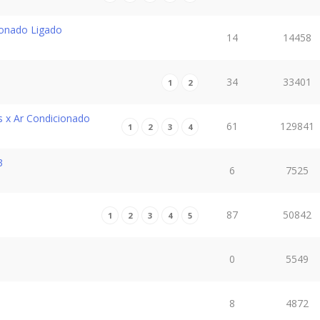
ionado Ligado
14
14458
34
33401
1
2
s x Ar Condicionado
61
129841
1
2
3
4
3
6
7525
87
50842
1
2
3
4
5
0
5549
8
4872