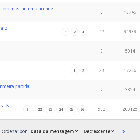
endem mas lanterna acende
5
16746
ra B
42
34983
1
2
3
8
5014
23
17236
1
2
imeira partida
2
3354
tra B
502
208125
…
1
22
23
24
25
26
Ordenar por