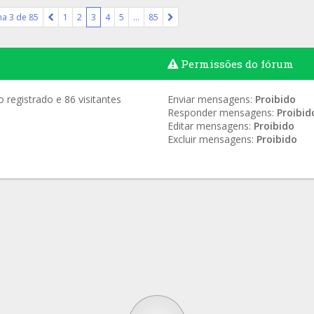
na
3
de
85
1
2
3
4
5
…
85
Permissões do fórum
registrado e 86 visitantes
Enviar mensagens:
Proibido
Responder mensagens:
Proibid
Editar mensagens:
Proibido
Excluir mensagens:
Proibido