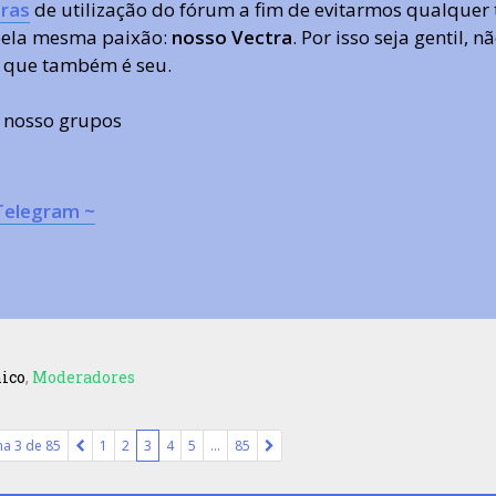
ras
de utilização do fórum a fim de evitarmos qualquer 
 pela mesma paixão:
nosso Vectra
. Por isso seja gentil,
 que também é seu.
s nosso grupos
Telegram ~
nico
,
Moderadores
na
3
de
85
1
2
3
4
5
…
85