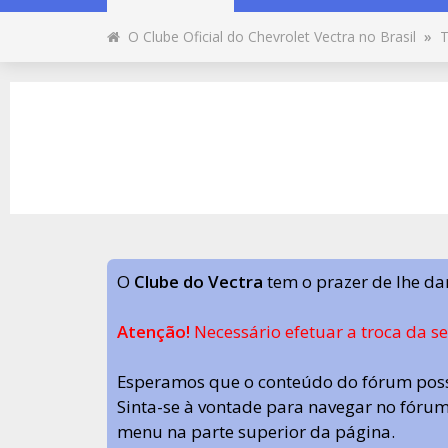
O Clube Oficial do Chevrolet Vectra no Brasil
»
T
O
Clube do Vectra
tem o prazer de lhe da
Atenção!
Necessário efetuar a troca da s
Esperamos que o conteúdo do fórum poss
Sinta-se à vontade para navegar no fórum.
menu na parte superior da página.