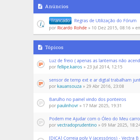
Anúncios
Trancado
Regras de Utilização do Fórum
por
Ricardo Rohde
» 10 Dez 2015, 08:16 » 
Tópicos
Luz de freio ( apenas as lanternas não acend
por
fellipe.kairos
» 23 Jul 2014, 12:15
sensor de temp ext e ar digtal trabalham jun
por
kauansouza
» 29 Abr 2016, 23:08
Barulho no painel vindo dos ponteiros
por
paulinhovr
» 17 Mar 2025, 19:31
Podem me Ajudar com o Óleo do Meu carro
por
vectradoprudentino
» 09 Mar 2025, 18:2
[DICA] Correia poly V (acessórios) - Vectra B