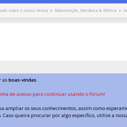
udo sobre o nosso Vectra
»
Manutenção, Mecânica & Elétrica
»
V
r as
boas-vindas
.
enha de acesso para continuar usando o fórum!
a ampliar os seus conhecimentos, assim como esperamo
 Caso queira procurar por algo especifico, utilize a nos