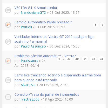
VECTRA GT-X Amortecedor
por
NandovianaGTX
» 03 Out 2025, 13:27
Cambio Automatico Perde pressão ?
1
2
por
Portioli
» 01 Out 2015, 18:57
Ventilador Interno do Vectra GT 2010 desliga e liga
sozinnho / ar normal
por
Paulo Assunção
» 30 Dez 2024, 15:53
Problema câmbio automático - Vectra C
…
1
29
30
31
32
33
por
Paulistaors
» 24
Abr 2013, 00:14
Carro fica trancando sozinho e disparando alarme toda
hora quando está trancado
por
AlvaroAla
» 20 Fev 2025, 21:43
Conector/Trava do painel de intrumentos
por
rvectra2006
» 18 Ago 2025, 16:09