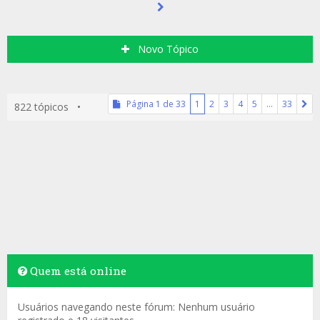
Novo Tópico
Página
1
de
33
1
2
3
4
5
…
33
822 tópicos •
Quem está online
Usuários navegando neste fórum: Nenhum usuário