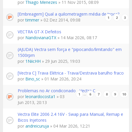
por
Thiago Menezes
» 11 Nov 2015, 08:09
[Embreagem] Qual a quilometragem média de troca?
1
2
3
por
timmer
» 02 Dez 2014, 09:08
VECTRA GT-X Defeitos
por
NandovianaGTX
» 14 Mai 2026, 08:17
(AJUDA) Vectra sem força e "pipocando/limitando" em
1500rpm
por
1NiicHH
» 29 Jun 2025, 19:03
[Vectra C] Trava Elétrica - Trava/Destrava barulho fraco
por
Bino_sc
» 01 Mar 2026, 20:24
Problemas no Ar condiconado - Vectra C
…
1
6
7
8
9
10
por
leonardocosta1
» 03
Jun 2013, 20:13
Vectra Elite 2006 2.4 16V - Swap para Manual, Remap e
Bicos Injetores
por
andreicuruja
» 04 Mar 2026, 12:21