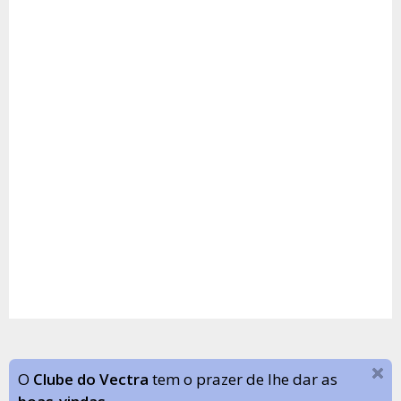
O
Clube do Vectra
tem o prazer de lhe dar as