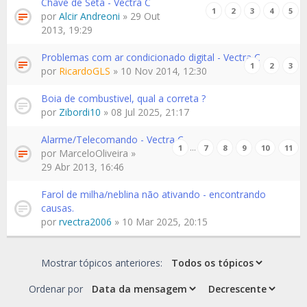
Chave de Seta - Vectra C
1
2
3
4
5
por
Alcir Andreoni
» 29 Out
2013, 19:29
Problemas com ar condicionado digital - Vectra C
1
2
3
por
RicardoGLS
» 10 Nov 2014, 12:30
Boia de combustivel, qual a correta ?
por
Zibordi10
» 08 Jul 2025, 21:17
Alarme/Telecomando - Vectra C
…
1
7
8
9
10
11
por
MarceloOliveira
»
29 Abr 2013, 16:46
Farol de milha/neblina não ativando - encontrando
causas.
por
rvectra2006
» 10 Mar 2025, 20:15
Mostrar tópicos anteriores:
Ordenar por