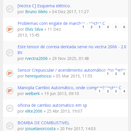
[Vectra C] Esquema elétrico.
por
Bruno Melo
» 04 Dez 2017, 11:27
Problemas com engate de marchas - Vectra C
1
2
3
4
5
6
por
Elvis Silva
» 11 Dez
2013, 15:45
Este tensor de correia dentada serve no vectra 2006 - 2.0
8V
por
rvectra2006
» 29 Nov 2025, 01:48
Sensor Crepuscular / acendimento automático dos faróis
1
2
3
por
henriquetiossi
» 05 Mar 2015, 11:55
Manopla Cambio Automático, onde comprar? Vectra C
1
2
3
4
por
welberk
» 19 Jun 2013, 09:10
oficina de cambio automatico em sp
por
elite2006
» 25 Abr 2013, 19:07
BOMBA DE COMBUSTIVEL
por
josuelavorcosta
» 20 Fev 2017, 14:03