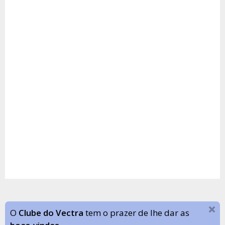
O
Clube do Vectra
tem o prazer de lhe dar as