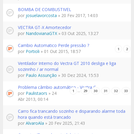
BOMBA DE COMBUSTIVEL
por
josuelavorcosta
» 20 Fev 2017, 14:03
VECTRA GT-X Amortecedor
por
NandovianaGTX
» 03 Out 2025, 13:27
Cambio Automatico Perde pressão ?
1
2
por
Portioli
» 01 Out 2015, 18:57
Ventilador Interno do Vectra GT 2010 desliga e liga
sozinnho / ar normal
por
Paulo Assunção
» 30 Dez 2024, 15:53
Problema câmbio automático - Vectra C
…
1
29
30
31
32
33
por
Paulistaors
» 24
Abr 2013, 00:14
Carro fica trancando sozinho e disparando alarme toda
hora quando está trancado
por
AlvaroAla
» 20 Fev 2025, 21:43