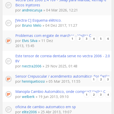
Bicos Injetores
por
andreicuruja
» 04 Mar 2026, 12:21
[Vectra C] Esquema elétrico.
por
Bruno Melo
» 04 Dez 2017, 11:27
Problemas com engate de marchas - Vectra C
1
2
3
4
5
6
por
Elvis Silva
» 11 Dez
2013, 15:45
Este tensor de correia dentada serve no vectra 2006 - 2.0
8V
por
rvectra2006
» 29 Nov 2025, 01:48
Sensor Crepuscular / acendimento automático dos faróis
1
2
3
por
henriquetiossi
» 05 Mar 2015, 11:55
Manopla Cambio Automático, onde comprar? Vectra C
1
2
3
4
por
welberk
» 19 Jun 2013, 09:10
oficina de cambio automatico em sp
por
elite2006
» 25 Abr 2013, 19:07