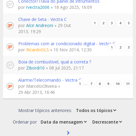
Conector/Trava do painel de intrumentos
por
rvectra2006
» 18 Ago 2025, 16:09
Chave de Seta - Vectra C
1
2
3
4
5
por
Alcir Andreoni
» 29 Out
2013, 19:29
Problemas com ar condicionado digital - Vectra C
1
2
3
por
RicardoGLS
» 10 Nov 2014, 12:30
Boia de combustivel, qual a correta ?
por
Zibordi10
» 08 Jul 2025, 21:17
Alarme/Telecomando - Vectra C
…
1
7
8
9
10
11
por
MarceloOliveira
»
29 Abr 2013, 16:46
Mostrar tópicos anteriores:
Ordenar por