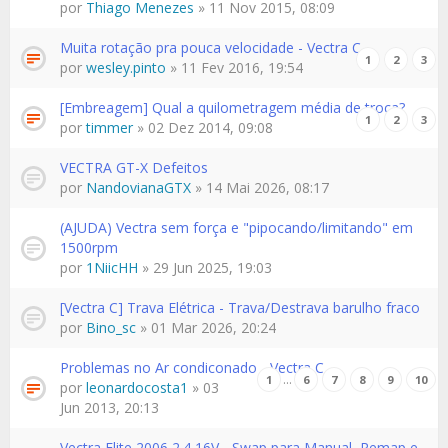
por
Thiago Menezes
» 11 Nov 2015, 08:09
Muita rotação pra pouca velocidade - Vectra C
1
2
3
por
wesley.pinto
» 11 Fev 2016, 19:54
[Embreagem] Qual a quilometragem média de troca?
1
2
3
por
timmer
» 02 Dez 2014, 09:08
VECTRA GT-X Defeitos
por
NandovianaGTX
» 14 Mai 2026, 08:17
(AJUDA) Vectra sem força e "pipocando/limitando" em
1500rpm
por
1NiicHH
» 29 Jun 2025, 19:03
[Vectra C] Trava Elétrica - Trava/Destrava barulho fraco
por
Bino_sc
» 01 Mar 2026, 20:24
Problemas no Ar condiconado - Vectra C
…
1
6
7
8
9
10
por
leonardocosta1
» 03
Jun 2013, 20:13
Vectra Elite 2006 2.4 16V - Swap para Manual, Remap e