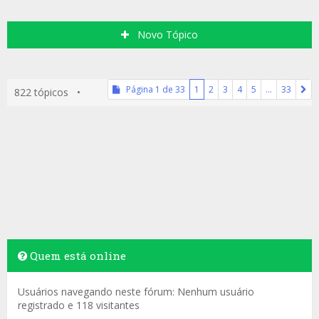
Novo Tópico
Página
1
de
33
1
2
3
4
5
…
33
822 tópicos •
Quem está online
Usuários navegando neste fórum: Nenhum usuário
registrado e 118 visitantes