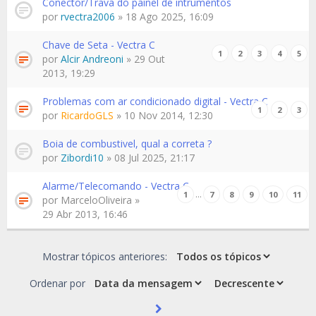
Conector/Trava do painel de intrumentos
por
rvectra2006
» 18 Ago 2025, 16:09
Chave de Seta - Vectra C
1
2
3
4
5
por
Alcir Andreoni
» 29 Out
2013, 19:29
Problemas com ar condicionado digital - Vectra C
1
2
3
por
RicardoGLS
» 10 Nov 2014, 12:30
Boia de combustivel, qual a correta ?
por
Zibordi10
» 08 Jul 2025, 21:17
Alarme/Telecomando - Vectra C
…
1
7
8
9
10
11
por
MarceloOliveira
»
29 Abr 2013, 16:46
Mostrar tópicos anteriores:
Ordenar por