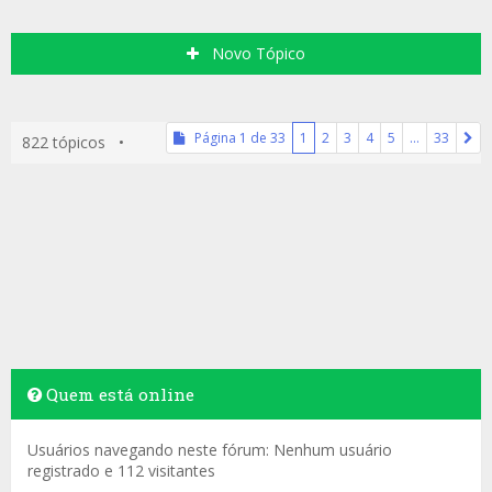
Novo Tópico
Página
1
de
33
1
2
3
4
5
…
33
822 tópicos •
Quem está online
Usuários navegando neste fórum: Nenhum usuário
registrado e 112 visitantes