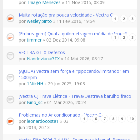
por
Thiago Menezes
» 11 Nov 2015, 08:09
Muita rotação pra pouca velocidade - Vectra C
1
2
3
por
wesley.pinto
» 11 Fev 2016, 19:54
[Embreagem] Qual a quilometragem média de troca?
1
2
3
por
timmer
» 02 Dez 2014, 09:08
VECTRA GT-X Defeitos
por
NandovianaGTX
» 14 Mai 2026, 08:17
(AJUDA) Vectra sem força e "pipocando/limitando" em
1500rpm
por
1NiicHH
» 29 Jun 2025, 19:03
[Vectra C] Trava Elétrica - Trava/Destrava barulho fraco
por
Bino_sc
» 01 Mar 2026, 20:24
Problemas no Ar condiconado - Vectra C
…
1
6
7
8
9
10
por
leonardocosta1
» 03
Jun 2013, 20:13
Vectra Elite 2006 2.4 16V - Swap para Manual, Remap e