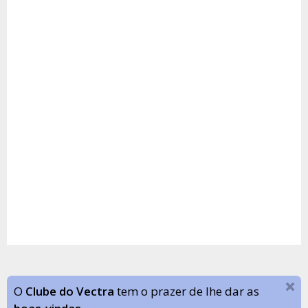
O
Clube do Vectra
tem o prazer de lhe dar as