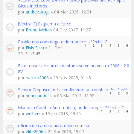
Bicos Injetores
por
andreicuruja
» 04 Mar 2026, 12:21
[Vectra C] Esquema elétrico.
por
Bruno Melo
» 04 Dez 2017, 11:27
Problemas com engate de marchas - Vectra C
1
2
3
4
5
6
por
Elvis Silva
» 11 Dez
2013, 15:45
Este tensor de correia dentada serve no vectra 2006 - 2.0
8V
por
rvectra2006
» 29 Nov 2025, 01:48
Sensor Crepuscular / acendimento automático dos faróis
1
2
3
por
henriquetiossi
» 05 Mar 2015, 11:55
Manopla Cambio Automático, onde comprar? Vectra C
1
2
3
4
por
welberk
» 19 Jun 2013, 09:10
oficina de cambio automatico em sp
por
elite2006
» 25 Abr 2013, 19:07