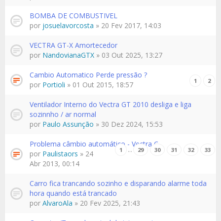
BOMBA DE COMBUSTIVEL
por
josuelavorcosta
» 20 Fev 2017, 14:03
VECTRA GT-X Amortecedor
por
NandovianaGTX
» 03 Out 2025, 13:27
Cambio Automatico Perde pressão ?
1
2
por
Portioli
» 01 Out 2015, 18:57
Ventilador Interno do Vectra GT 2010 desliga e liga
sozinnho / ar normal
por
Paulo Assunção
» 30 Dez 2024, 15:53
Problema câmbio automático - Vectra C
…
1
29
30
31
32
33
por
Paulistaors
» 24
Abr 2013, 00:14
Carro fica trancando sozinho e disparando alarme toda
hora quando está trancado
por
AlvaroAla
» 20 Fev 2025, 21:43