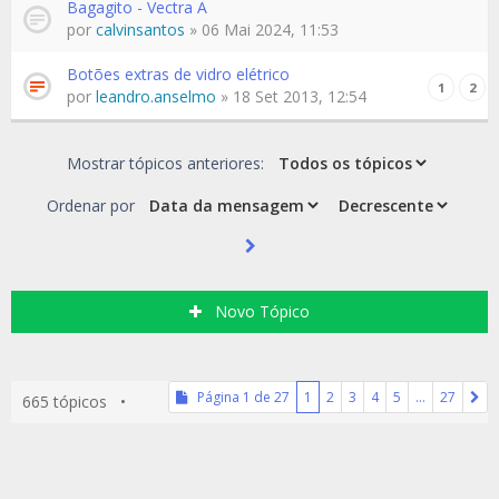
Bagagito - Vectra A
por
calvinsantos
» 06 Mai 2024, 11:53
Botões extras de vidro elétrico
1
2
por
leandro.anselmo
» 18 Set 2013, 12:54
Mostrar tópicos anteriores:
Ordenar por
Novo Tópico
Página
1
de
27
1
2
3
4
5
…
27
665 tópicos •