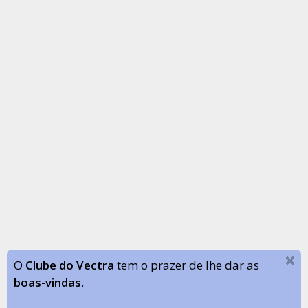
O
Clube do Vectra
tem o prazer de lhe dar as
boas-vindas
.