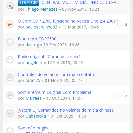
Trancado
CENTRAL MULTIMÍDIA - ÍNDICE GERAL
por
Thiago Menezes
» 05 Nov 2015, 16:21
O Som CDP 2700 funciona no Vectra Elite 2.4 2006?
1
2
por
paulosardinha03
» 13 Mar 2017, 16:45
Bluetooth CDP2500
por
danteg
» 19 Fev 2026, 16:46
Rádio original - Como descobrir?
por
angelo-jr
» 12 Set 2018, 00:43
Controles do volante com mau contato
por
rara475
» 01 Nov 2025, 05:27
Som Premium Original Com Problema!
1
2
por
Marraes
» 18 Out 2014, 11:07
[Vectra C] Comandos no volante de mídia chinesa
por
GabTibolla
» 01 Set 2025, 11:36
Som não original.