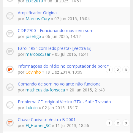
por
EDE2010
» 08 Jul 2025, 14:51
Amplificador Original
por
Marcos Cury
» 07 Jun 2015, 15:04
CDP2700 - Funcionando mas sem som
por
josehgb
» 06 Jun 2025, 14:12
Farol "R8" com leds presta? [Vectra B]
por
marcosc3sar
» 05 Jul 2016, 16:41
informações do rádio no computador de bordo
1
2
3
por
Cdvinho
» 19 Dez 2014, 10:09
Comando de som no volante não funciona
por
matheus.da-fonseca
» 20 Jan 2015, 21:48
Problema CD original Vectra GTX - Safe Travado
por
Lukzin
» 02 Jan 2015, 18:17
Chave Canivete Vectra B 2001
1
2
3
por
El_Homer_SC
» 11 Jul 2013, 18:56