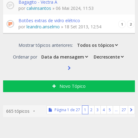
Bagagito - Vectra A
por
calvinsantos
» 06 Mai 2024, 11:53
Botões extras de vidro elétrico
1
2
por
leandro.anselmo
» 18 Set 2013, 12:54
Mostrar tópicos anteriores:
Ordenar por
Novo Tópico
Página
1
de
27
1
2
3
4
5
…
27
665 tópicos •