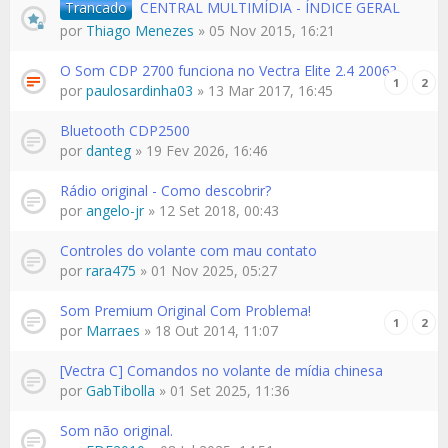
Trancado
CENTRAL MULTIMÍDIA - ÍNDICE GERAL
por
Thiago Menezes
» 05 Nov 2015, 16:21
O Som CDP 2700 funciona no Vectra Elite 2.4 2006?
1
2
por
paulosardinha03
» 13 Mar 2017, 16:45
Bluetooth CDP2500
por
danteg
» 19 Fev 2026, 16:46
Rádio original - Como descobrir?
por
angelo-jr
» 12 Set 2018, 00:43
Controles do volante com mau contato
por
rara475
» 01 Nov 2025, 05:27
Som Premium Original Com Problema!
1
2
por
Marraes
» 18 Out 2014, 11:07
[Vectra C] Comandos no volante de mídia chinesa
por
GabTibolla
» 01 Set 2025, 11:36
Som não original.