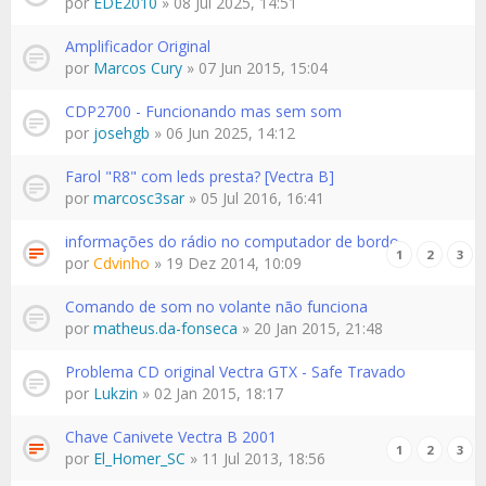
por
EDE2010
» 08 Jul 2025, 14:51
Amplificador Original
por
Marcos Cury
» 07 Jun 2015, 15:04
CDP2700 - Funcionando mas sem som
por
josehgb
» 06 Jun 2025, 14:12
Farol "R8" com leds presta? [Vectra B]
por
marcosc3sar
» 05 Jul 2016, 16:41
informações do rádio no computador de bordo
1
2
3
por
Cdvinho
» 19 Dez 2014, 10:09
Comando de som no volante não funciona
por
matheus.da-fonseca
» 20 Jan 2015, 21:48
Problema CD original Vectra GTX - Safe Travado
por
Lukzin
» 02 Jan 2015, 18:17
Chave Canivete Vectra B 2001
1
2
3
por
El_Homer_SC
» 11 Jul 2013, 18:56