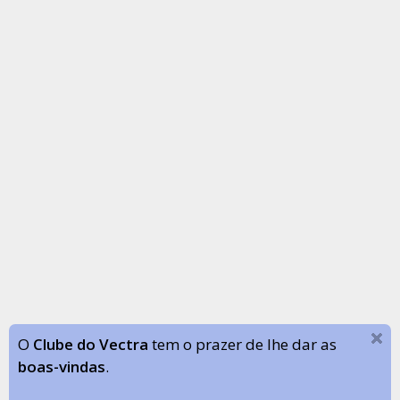
O
Clube do Vectra
tem o prazer de lhe dar as
boas-vindas
.