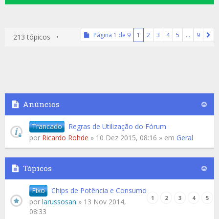
Página
1
de
9
1
2
3
4
5
…
9
213 tópicos •
Anúncios
Trancado
Regras de Utilização do Fórum
por
Ricardo Rohde
» 10 Dez 2015, 08:16 » em
Geral
Tópicos
Fixo
Chips de Potência e Consumo
1
2
3
4
5
por
larussosan
» 13 Nov 2014,
08:33