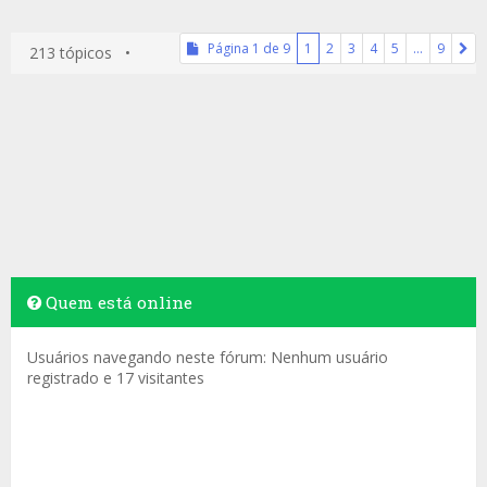
Página
1
de
9
1
2
3
4
5
…
9
213 tópicos •
Quem está online
Usuários navegando neste fórum: Nenhum usuário
registrado e 17 visitantes