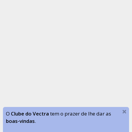
O
Clube do Vectra
tem o prazer de lhe dar as
boas-vindas
.