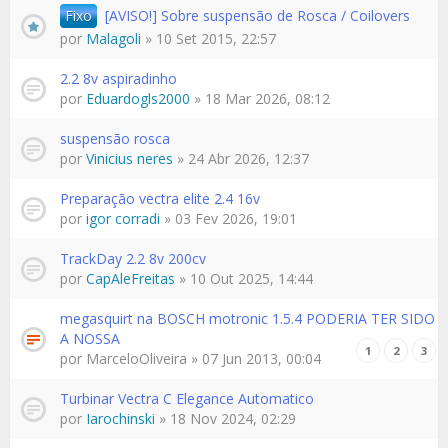
Fixo
[AVISO!] Sobre suspensão de Rosca / Coilovers
por
Malagoli
» 10 Set 2015, 22:57
2.2 8v aspiradinho
por
Eduardogls2000
» 18 Mar 2026, 08:12
suspensão rosca
por
Vinicius neres
» 24 Abr 2026, 12:37
Preparação vectra elite 2.4 16v
por
igor corradi
» 03 Fev 2026, 19:01
TrackDay 2.2 8v 200cv
por
CapAleFreitas
» 10 Out 2025, 14:44
megasquirt na BOSCH motronic 1.5.4 PODERIA TER SIDO
A NOSSA
1
2
3
por
MarceloOliveira
» 07 Jun 2013, 00:04
Turbinar Vectra C Elegance Automatico
por
Iarochinski
» 18 Nov 2024, 02:29