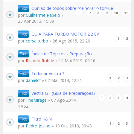
Fixo
Opnião de todos sobre melhorar o torque
…
1
7
8
9
10
11
por
Guilherme Rabelo
»
25 Abr 2013, 15:09
Fixo
GUIA PARA TURBO MOTOR 2.2 8V
1
2
por
corsa turbo
» 26 Ago 2015, 22:26
Fixo
Índice de Tópicos - Preparação
por
Ricardo Rohde
» 14 Mai 2019, 09:16
Fixo
Turbinar Vectra ?
1
2
3
por
danielcf
» 02 Mai 2014, 12:21
Fixo
Vectra GT (Guia de Preparações)
1
2
3
4
por
TheMirage
» 07 Ago 2014,
14:52
Fixo
Filtro K&N
1
2
3
por
Pedro Josino
» 18 Out 2013, 00:43