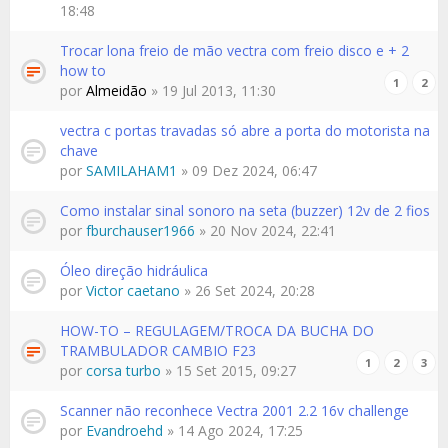
18:48
Trocar lona freio de mão vectra com freio disco e + 2
how to
1
2
por
Almeidão
» 19 Jul 2013, 11:30
vectra c portas travadas só abre a porta do motorista na
chave
por
SAMILAHAM1
» 09 Dez 2024, 06:47
Como instalar sinal sonoro na seta (buzzer) 12v de 2 fios
por
fburchauser1966
» 20 Nov 2024, 22:41
Óleo direção hidráulica
por
Victor caetano
» 26 Set 2024, 20:28
HOW-TO – REGULAGEM/TROCA DA BUCHA DO
TRAMBULADOR CAMBIO F23
1
2
3
por
corsa turbo
» 15 Set 2015, 09:27
Scanner não reconhece Vectra 2001 2.2 16v challenge
por
Evandroehd
» 14 Ago 2024, 17:25