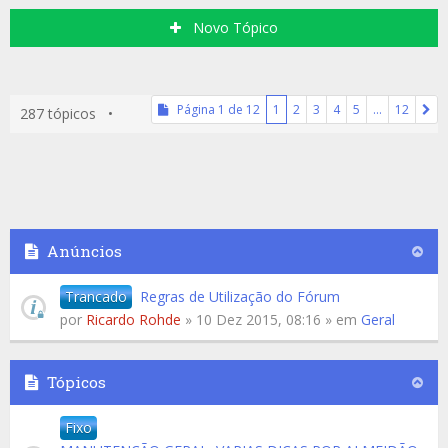
Novo Tópico
Página
1
de
12
1
2
3
4
5
…
12
287 tópicos •
Anúncios
Trancado
Regras de Utilização do Fórum
por
Ricardo Rohde
» 10 Dez 2015, 08:16 » em
Geral
Tópicos
Fixo