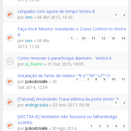
Limpador com ajuste de tempo Vectra B
1
2
por
Ives
» 06 Abr 2013, 10:43
Faça Você Mesmo: Instalando o Cruise Control no Vectra
B
…
1
10
11
12
13
14
por
Ives
» 06 Abr
2013, 11:26
Como remover o parachoque dianteiro - Vectra A
por
Ju_Bueno
» 31 Out 2015, 18:09
Instalação de faróis de neblina VB (CONCLUÍDO)
…
1
7
8
9
10
11
por
JoãodoValle
» 20
Out 2014, 12:59
[Tutorial] Arrumando Trava elétrica da porta Vectra B
1
2
por
endrigozuka
» 02 Nov 2017, 00:38
[VECTRA B] Ventilador não funciona ou falha/desliga
sozinho
1
2
3
4
5
por
JoãodoValle
» 30 Ago 2014,