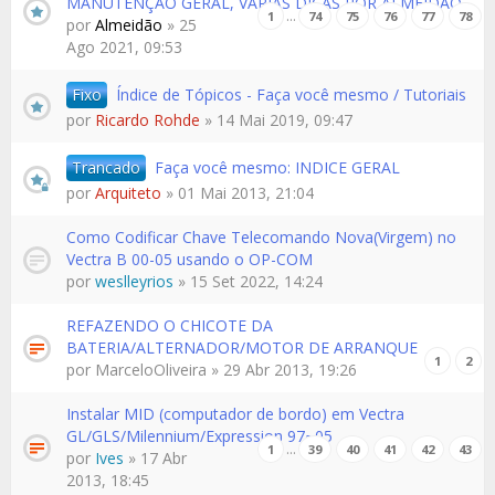
MANUTENÇÃO GERAL, VARIAS DICAS POR ALMEIDÃO
…
1
74
75
76
77
78
por
Almeidão
» 25
Ago 2021, 09:53
Fixo
Índice de Tópicos - Faça você mesmo / Tutoriais
por
Ricardo Rohde
» 14 Mai 2019, 09:47
Trancado
Faça você mesmo: INDICE GERAL
por
Arquiteto
» 01 Mai 2013, 21:04
Como Codificar Chave Telecomando Nova(Virgem) no
Vectra B 00-05 usando o OP-COM
por
weslleyrios
» 15 Set 2022, 14:24
REFAZENDO O CHICOTE DA
BATERIA/ALTERNADOR/MOTOR DE ARRANQUE
1
2
por
MarceloOliveira
» 29 Abr 2013, 19:26
Instalar MID (computador de bordo) em Vectra
GL/GLS/Milennium/Expression 97~05
…
1
39
40
41
42
43
por
Ives
» 17 Abr
2013, 18:45