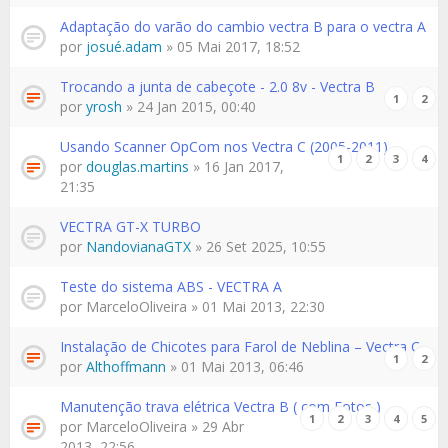
Adaptação do varão do cambio vectra B para o vectra A
por
josué.adam
» 05 Mai 2017, 18:52
Trocando a junta de cabeçote - 2.0 8v - Vectra B
1
2
por
yrosh
» 24 Jan 2015, 00:40
Usando Scanner OpCom nos Vectra C (2005-2011)
1
2
3
4
por
douglas.martins
» 16 Jan 2017,
21:35
VECTRA GT-X TURBO
por
NandovianaGTX
» 26 Set 2025, 10:55
Teste do sistema ABS - VECTRA A
por
MarceloOliveira
» 01 Mai 2013, 22:30
Instalação de Chicotes para Farol de Neblina – Vectra C
1
2
por
Althoffmann
» 01 Mai 2013, 06:46
Manutenção trava elétrica Vectra B ( com Fotos )
1
2
3
4
5
por
MarceloOliveira
» 29 Abr
2013, 22:56