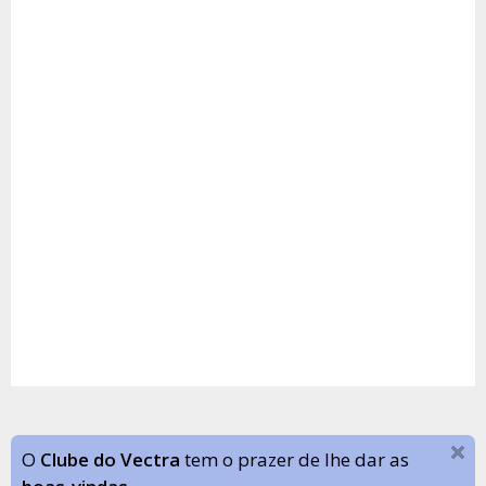
O
Clube do Vectra
tem o prazer de lhe dar as