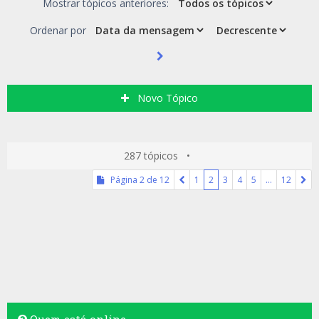
Mostrar tópicos anteriores:
Ordenar por
Novo Tópico
287 tópicos •
Página
2
de
12
1
2
3
4
5
…
12