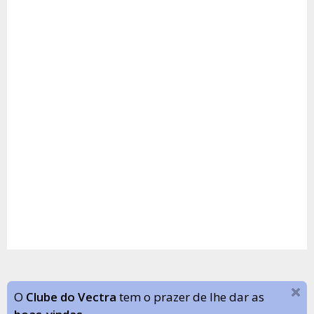
O
Clube do Vectra
tem o prazer de lhe dar as