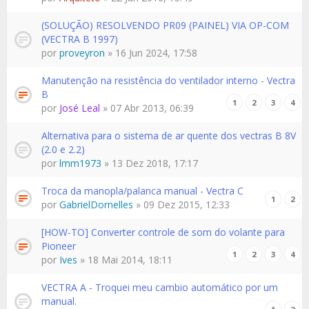
(SOLUÇÃO) RESOLVENDO PR09 (PAINEL) VIA OP-COM
(VECTRA B 1997)
por
proveyron
» 16 Jun 2024, 17:58
Manutenção na resistência do ventilador interno - Vectra
B
1
2
3
4
por
José Leal
» 07 Abr 2013, 06:39
Alternativa para o sistema de ar quente dos vectras B 8V
(2.0 e 2.2)
por
lmm1973
» 13 Dez 2018, 17:17
Troca da manopla/palanca manual - Vectra C
1
2
por
GabrielDornelles
» 09 Dez 2015, 12:33
[HOW-TO] Converter controle de som do volante para
Pioneer
1
2
3
4
por
Ives
» 18 Mai 2014, 18:11
VECTRA A - Troquei meu cambio automático por um
manual.