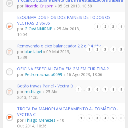
Trocando bucha e bieleta da barra estabilizadora traseira
por
Ricardo Crispim
» 05 Set 2013, 18:58
ESQUEMA DOS FIOS DOS PAINEIS DE TODOS OS
VECTRAS B 96/05
1
2
3
4
por
GIOVANNIRNP
» 25 Abr 2013,
10:04
Removendo o eixo balanceador 2.2 e 2.4 16v
1
2
3
4
5
por
blue label
» 09 Mai 2013,
15:39
OFICINA ESPECIALIZADA EM GM EM CURITIBA ?
por
Pedromachado0099
» 16 Ago 2023, 18:06
Botão travas Painel - Vectra B
…
1
5
6
7
8
9
por
rmthiago
» 25 Abr
2013, 11:35
TROCA DA MANOPLA/ACABAMENTO AUTOMÁTICO -
VECTRA C
1
2
3
4
5
6
por
Thiago Menezes
» 10
Out 2014, 10:36