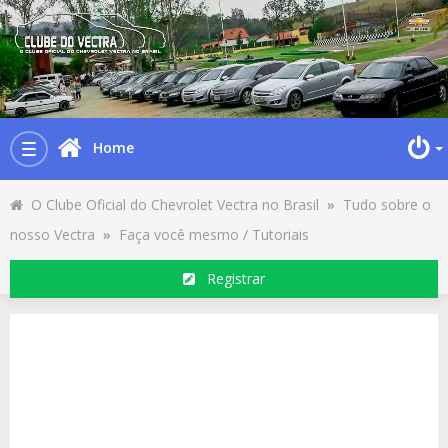
Home
Toggle
navigation
O Clube Oficial do Chevrolet Vectra no Brasil
»
Tudo sobre o
nosso Vectra
»
Faça você mesmo / Tutoriais
Registrar