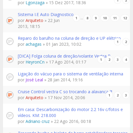
1
2
por
Lgonzaga
» 15 Dez 2017, 18:36
Sistema I.E Auto Diagnostico
…
1
8
9
10
11
12
por
Arquiteto
» 22 Jun
2013, 18:15
Reparo do barulho na coluna de direção e UP elétrico
1
2
por
achagas
» 01 Jan 2023, 10:02
[DICA] Folga coluna de direção/volante Vectra B
1
2
3
4
por
HeyronCn
» 17 Ago 2014, 01:17
Ligação do vácuo para o sistema de ventilação interna
por
José Leal
» 28 Jan 2014, 19:16
Cruise Control vectra C so trocando a alavanca ?!
1
2
3
por
Arquiteto
» 17 Nov 2014, 20:06
Em casa: Descarbonização do motor 2.2 16v c/fotos e
vídeos. KM: 218.000
por
Adriano cruz
» 22 Ago 2016, 00:18