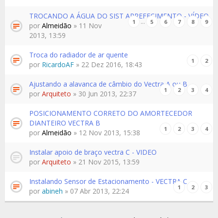
TROCANDO A ÁGUA DO SIST ARREFECIMENTO - VÍDEO
…
1
5
6
7
8
9
por
Almeidão
» 11 Nov
2013, 13:59
Troca do radiador de ar quente
1
2
por
RicardoAF
» 22 Dez 2016, 18:43
Ajustando a alavanca de câmbio do Vectra A ou B
1
2
3
4
por
Arquiteto
» 30 Jun 2013, 22:37
POSICIONAMENTO CORRETO DO AMORTECEDOR
DIANTEIRO VECTRA B
1
2
3
4
por
Almeidão
» 12 Nov 2013, 15:38
Instalar apoio de braço vectra C - VIDEO
por
Arquiteto
» 21 Nov 2015, 13:59
Instalando Sensor de Estacionamento - VECTRA C
1
2
3
por
abineh
» 07 Abr 2013, 22:24