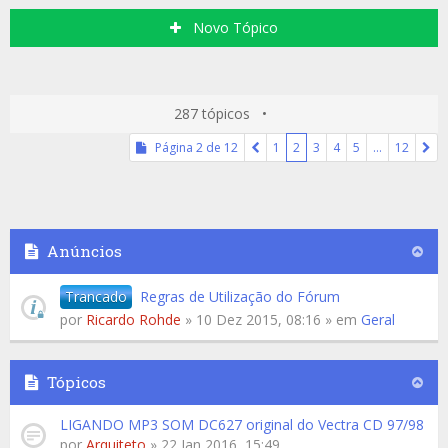
Novo Tópico
287 tópicos •
Página
2
de
12
1
2
3
4
5
…
12
Anúncios
Trancado
Regras de Utilização do Fórum
por
Ricardo Rohde
» 10 Dez 2015, 08:16 » em
Geral
Tópicos
LIGANDO MP3 SOM DC627 original do Vectra CD 97/98
por
Arquiteto
» 22 Jan 2016, 15:49