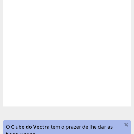
O
Clube do Vectra
tem o prazer de lhe dar as