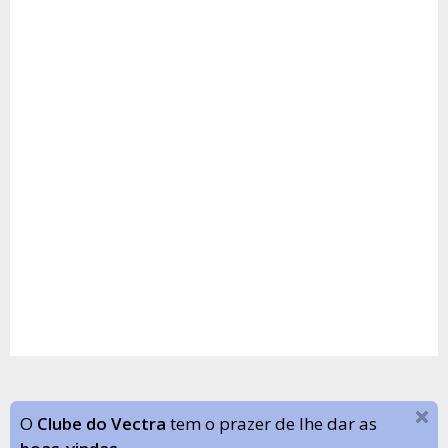
O
Clube do Vectra
tem o prazer de lhe dar as