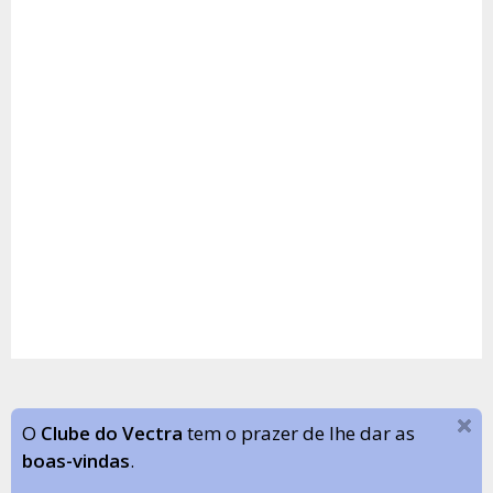
O
Clube do Vectra
tem o prazer de lhe dar as
boas-vindas
.