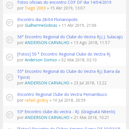
Fotos oficiais do encontro CDF DF dia 14/04/2019
por
Tiago 2003
» 15 Abr 2019, 13:07
Encontro dia 28/04 Florianopolis
por
GuilhermeGobras
» 11 Abr 2019, 21:06
56° Encontro Regional do Clube do Vectra Rj.( J. Sulacap)
por
ANDERSON CARVALHO
» 13 Ago 2018, 11:57
[Fotos] 50 ° Encontro Regional Clube do Vectra Rj
por
Anderson Sorriso
» 02 Mai 2018, 02:10
55° Encontro Regional do Clube do Vectra Rj.( Barra da
Tijuca)
por
ANDERSON CARVALHO
» 23 Jul 2018, 12:22
Encontro Regional Clube do Vectra Pernambuco
por
rafael godoy
» 10 Jul 2018, 20:59
53º Encontro clube do vectra - RJ- (Gragoatá Niterói)
por
ANDERSON CARVALHO
» 21 Mai 2018, 10:21
[Fotos] Encontro de Clubes Amigos Gama DF 10/03/18