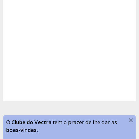
O
Clube do Vectra
tem o prazer de lhe dar as
boas-vindas
.