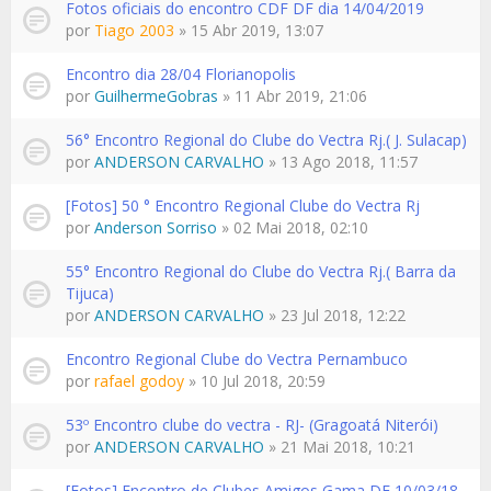
Fotos oficiais do encontro CDF DF dia 14/04/2019
por
Tiago 2003
» 15 Abr 2019, 13:07
Encontro dia 28/04 Florianopolis
por
GuilhermeGobras
» 11 Abr 2019, 21:06
56° Encontro Regional do Clube do Vectra Rj.( J. Sulacap)
por
ANDERSON CARVALHO
» 13 Ago 2018, 11:57
[Fotos] 50 ° Encontro Regional Clube do Vectra Rj
por
Anderson Sorriso
» 02 Mai 2018, 02:10
55° Encontro Regional do Clube do Vectra Rj.( Barra da
Tijuca)
por
ANDERSON CARVALHO
» 23 Jul 2018, 12:22
Encontro Regional Clube do Vectra Pernambuco
por
rafael godoy
» 10 Jul 2018, 20:59
53º Encontro clube do vectra - RJ- (Gragoatá Niterói)
por
ANDERSON CARVALHO
» 21 Mai 2018, 10:21
[Fotos] Encontro de Clubes Amigos Gama DF 10/03/18