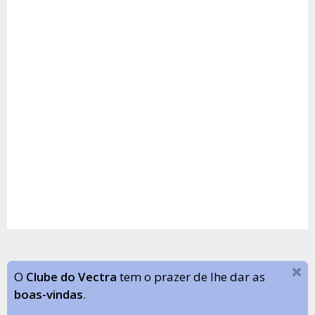
O
Clube do Vectra
tem o prazer de lhe dar as
boas-vindas
.