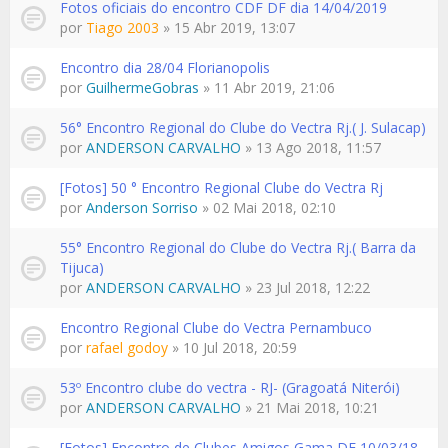
Fotos oficiais do encontro CDF DF dia 14/04/2019
por
Tiago 2003
» 15 Abr 2019, 13:07
Encontro dia 28/04 Florianopolis
por
GuilhermeGobras
» 11 Abr 2019, 21:06
56° Encontro Regional do Clube do Vectra Rj.( J. Sulacap)
por
ANDERSON CARVALHO
» 13 Ago 2018, 11:57
[Fotos] 50 ° Encontro Regional Clube do Vectra Rj
por
Anderson Sorriso
» 02 Mai 2018, 02:10
55° Encontro Regional do Clube do Vectra Rj.( Barra da
Tijuca)
por
ANDERSON CARVALHO
» 23 Jul 2018, 12:22
Encontro Regional Clube do Vectra Pernambuco
por
rafael godoy
» 10 Jul 2018, 20:59
53º Encontro clube do vectra - RJ- (Gragoatá Niterói)
por
ANDERSON CARVALHO
» 21 Mai 2018, 10:21
[Fotos] Encontro de Clubes Amigos Gama DF 10/03/18