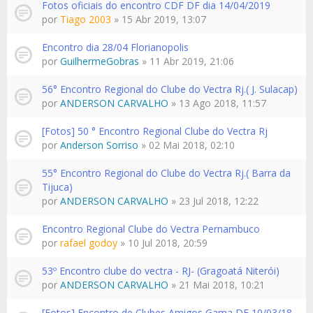
Fotos oficiais do encontro CDF DF dia 14/04/2019
por
Tiago 2003
» 15 Abr 2019, 13:07
Encontro dia 28/04 Florianopolis
por
GuilhermeGobras
» 11 Abr 2019, 21:06
56° Encontro Regional do Clube do Vectra Rj.( J. Sulacap)
por
ANDERSON CARVALHO
» 13 Ago 2018, 11:57
[Fotos] 50 ° Encontro Regional Clube do Vectra Rj
por
Anderson Sorriso
» 02 Mai 2018, 02:10
55° Encontro Regional do Clube do Vectra Rj.( Barra da
Tijuca)
por
ANDERSON CARVALHO
» 23 Jul 2018, 12:22
Encontro Regional Clube do Vectra Pernambuco
por
rafael godoy
» 10 Jul 2018, 20:59
53º Encontro clube do vectra - RJ- (Gragoatá Niterói)
por
ANDERSON CARVALHO
» 21 Mai 2018, 10:21
[Fotos] Encontro de Clubes Amigos Gama DF 10/03/18