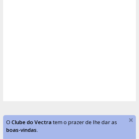
O
Clube do Vectra
tem o prazer de lhe dar as
boas-vindas
.