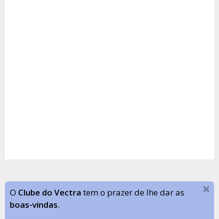
O
Clube do Vectra
tem o prazer de lhe dar as
boas-vindas
.