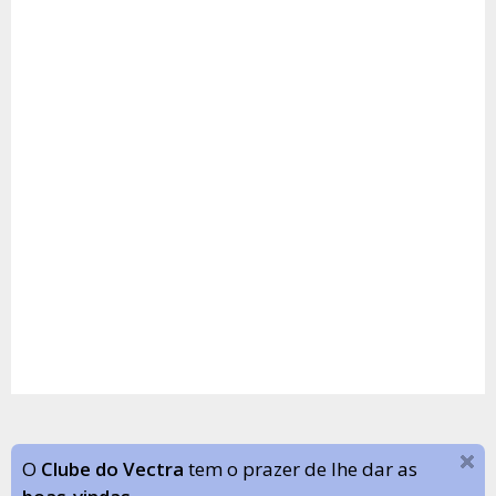
O
Clube do Vectra
tem o prazer de lhe dar as