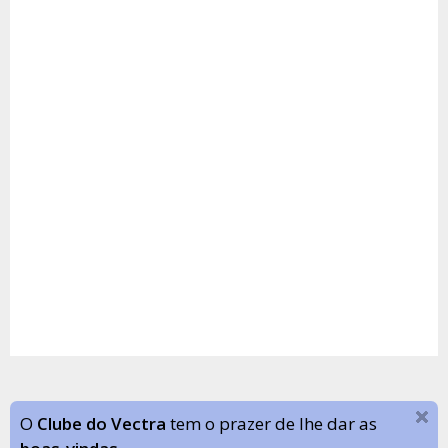
O
Clube do Vectra
tem o prazer de lhe dar as