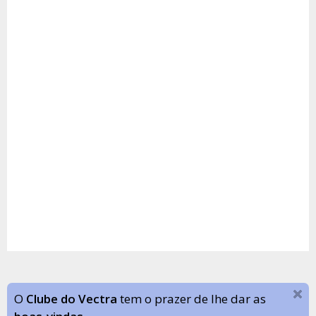
O
Clube do Vectra
tem o prazer de lhe dar as