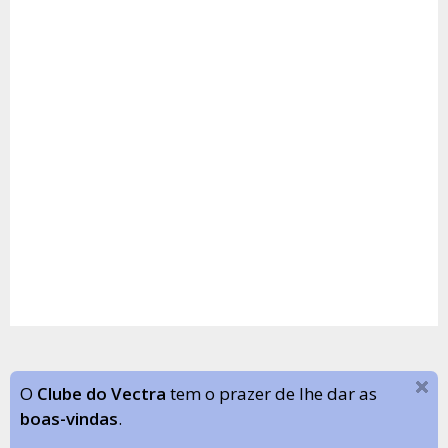
O
Clube do Vectra
tem o prazer de lhe dar as
boas-vindas
.