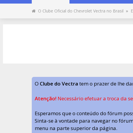
O Clube Oficial do Chevrolet Vectra no Brasil
»
E
O
Clube do Vectra
tem o prazer de lhe da
Atenção!
Necessário efetuar a troca da s
Esperamos que o conteúdo do fórum poss
Sinta-se à vontade para navegar no fórum.
menu na parte superior da página.