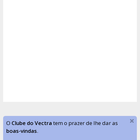
O
Clube do Vectra
tem o prazer de lhe dar as
boas-vindas
.