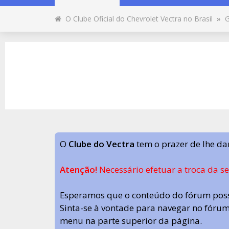
O Clube Oficial do Chevrolet Vectra no Brasil
»
G
O
Clube do Vectra
tem o prazer de lhe da
Atenção!
Necessário efetuar a troca da s
Esperamos que o conteúdo do fórum poss
Sinta-se à vontade para navegar no fórum.
menu na parte superior da página.