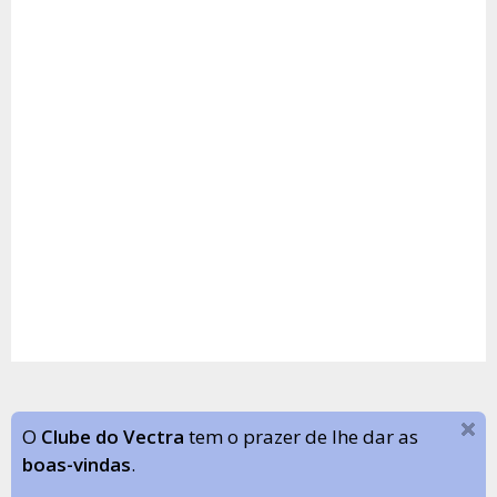
O
Clube do Vectra
tem o prazer de lhe dar as
boas-vindas
.