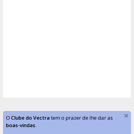
O
Clube do Vectra
tem o prazer de lhe dar as
boas-vindas
.