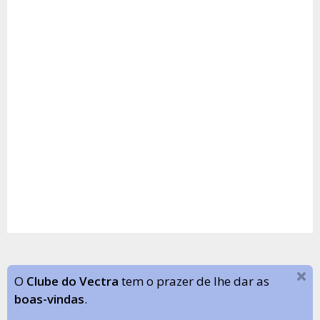
O
Clube do Vectra
tem o prazer de lhe dar as
boas-vindas
.