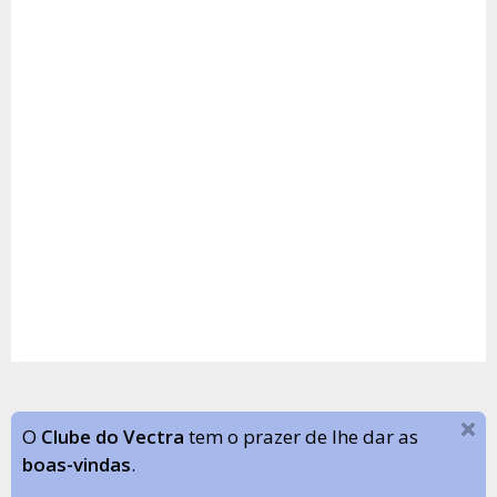
O
Clube do Vectra
tem o prazer de lhe dar as
boas-vindas
.