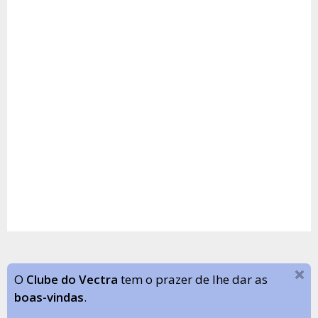
O
Clube do Vectra
tem o prazer de lhe dar as
boas-vindas
.