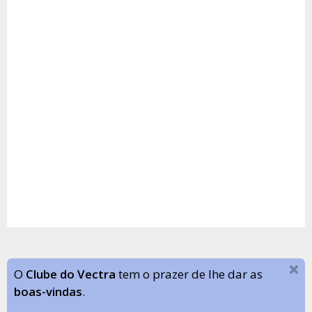
O
Clube do Vectra
tem o prazer de lhe dar as
boas-vindas
.