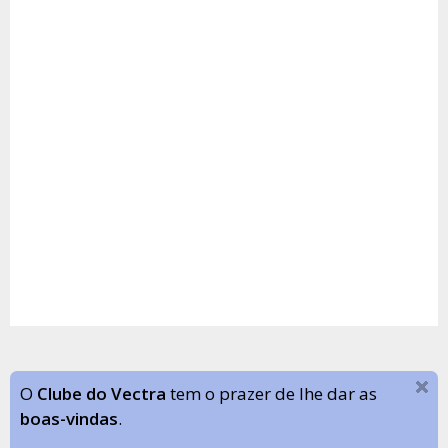
O
Clube do Vectra
tem o prazer de lhe dar as
boas-vindas
.