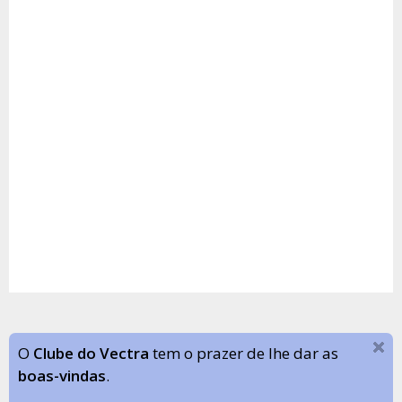
O
Clube do Vectra
tem o prazer de lhe dar as
boas-vindas
.