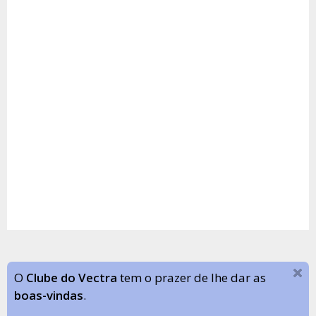
O
Clube do Vectra
tem o prazer de lhe dar as
boas-vindas
.