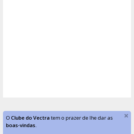
O
Clube do Vectra
tem o prazer de lhe dar as
boas-vindas
.