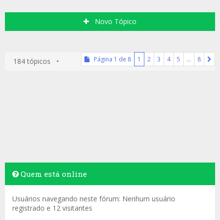
Novo Tópico
Página
1
de
8
1
2
3
4
5
…
8
184 tópicos •
Quem está online
Usuários navegando neste fórum: Nenhum usuário
registrado e 12 visitantes