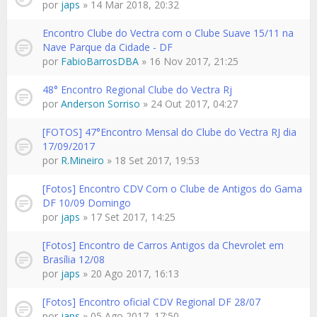
por
japs
» 14 Mar 2018, 20:32
Encontro Clube do Vectra com o Clube Suave 15/11 na
Nave Parque da Cidade - DF
por
FabioBarrosDBA
» 16 Nov 2017, 21:25
48° Encontro Regional Clube do Vectra Rj
por
Anderson Sorriso
» 24 Out 2017, 04:27
[FOTOS] 47°Encontro Mensal do Clube do Vectra RJ dia
17/09/2017
por
R.Mineiro
» 18 Set 2017, 19:53
[Fotos] Encontro CDV Com o Clube de Antigos do Gama
DF 10/09 Domingo
por
japs
» 17 Set 2017, 14:25
[Fotos] Encontro de Carros Antigos da Chevrolet em
Brasília 12/08
por
japs
» 20 Ago 2017, 16:13
[Fotos] Encontro oficial CDV Regional DF 28/07
por
japs
» 05 Ago 2017, 17:50