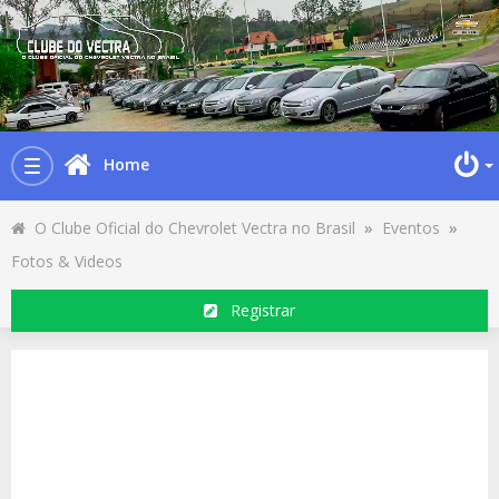
Home
Toggle
navigation
O Clube Oficial do Chevrolet Vectra no Brasil
»
Eventos
»
Fotos & Videos
Registrar