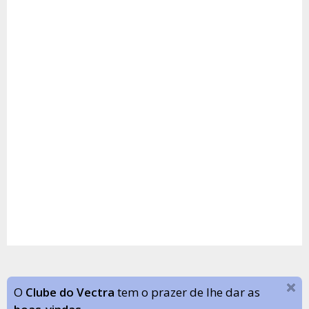
O
Clube do Vectra
tem o prazer de lhe dar as