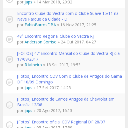
por
japs
» 14 Mar 2018, 20:32
Encontro Clube do Vectra com o Clube Suave 15/11 na
Nave Parque da Cidade - DF
por
FabioBarrosDBA
» 16 Nov 2017, 21:25
48° Encontro Regional Clube do Vectra Rj
por
Anderson Sorriso
» 24 Out 2017, 04:27
[FOTOS] 47°Encontro Mensal do Clube do Vectra RJ dia
17/09/2017
por
R.Mineiro
» 18 Set 2017, 19:53
[Fotos] Encontro CDV Com o Clube de Antigos do Gama
DF 10/09 Domingo
por
japs
» 17 Set 2017, 14:25
[Fotos] Encontro de Carros Antigos da Chevrolet em
Brasília 12/08
por
japs
» 20 Ago 2017, 16:13
[Fotos] Encontro oficial CDV Regional DF 28/07
por
japs
» 05 Ago 2017, 17:50