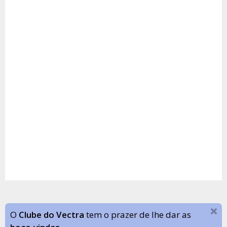
O
Clube do Vectra
tem o prazer de lhe dar as