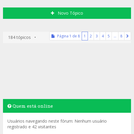
Novo Tópico
Página
1
de
8
1
2
3
4
5
…
8
184 tópicos •
Quem está online
Usuários navegando neste fórum: Nenhum usuário
registrado e 42 visitantes